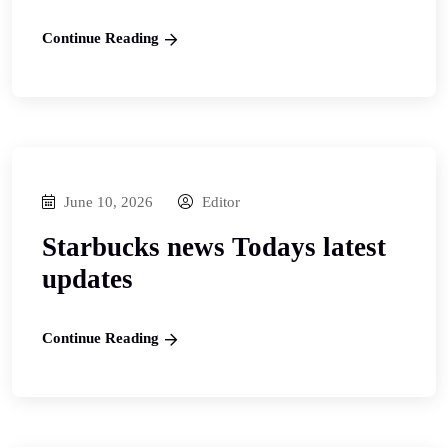
Continue Reading
June 10, 2026
Editor
Starbucks news Todays latest
updates
Continue Reading