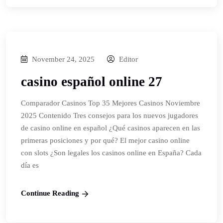
November 24, 2025
Editor
casino español online 27
Comparador Casinos Top 35 Mejores Casinos Noviembre
2025 Contenido Tres consejos para los nuevos jugadores
de casino online en español ¿Qué casinos aparecen en las
primeras posiciones y por qué? El mejor casino online
con slots ¿Son legales los casinos online en España? Cada
día es
Continue Reading