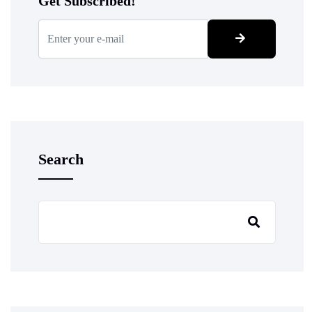
Get Subscribed!
Search