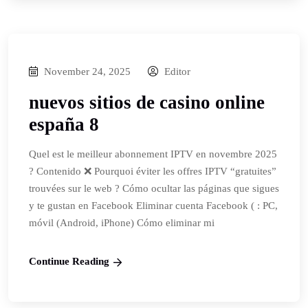
November 24, 2025
Editor
nuevos sitios de casino online
españa 8
Quel est le meilleur abonnement IPTV en novembre 2025
? Contenido ❌ Pourquoi éviter les offres IPTV “gratuites”
trouvées sur le web ? Cómo ocultar las páginas que sigues
y te gustan en Facebook Eliminar cuenta Facebook ( : PC,
móvil (Android, iPhone) Cómo eliminar mi
Continue Reading