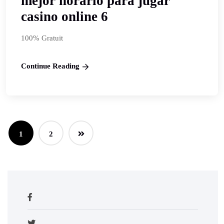
mejor horario para jugar
casino online 6
100% Gratuit
Continue Reading
1
2