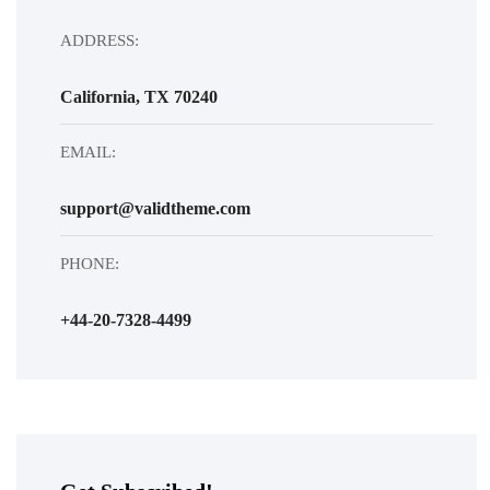
ADDRESS:
California, TX 70240
EMAIL:
support@validtheme.com
PHONE:
+44-20-7328-4499