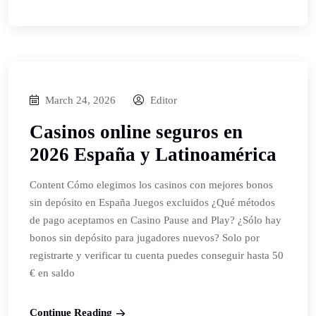
March 24, 2026
Editor
Casinos online seguros en
2026 España y Latinoamérica
Content Cómo elegimos los casinos con mejores bonos
sin depósito en España Juegos excluidos ¿Qué métodos
de pago aceptamos en Casino Pause and Play? ¿Sólo hay
bonos sin depósito para jugadores nuevos? Solo por
registrarte y verificar tu cuenta puedes conseguir hasta 50
€ en saldo
Continue Reading