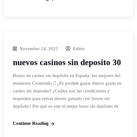
November 24, 2025
Editor
nuevos casinos sin deposito 30
Bonos de casino sin depósito en España: los mejores del
momento Contenido ⃣ ¿Es posible ganar dinero gratis en
casino sin deposito? ¿Cuáles son las condiciones y
requisitos para retirar dinero ganado con bonos sin
depósito? Por qué es este el mejor bono sin depósito de
Continue Reading