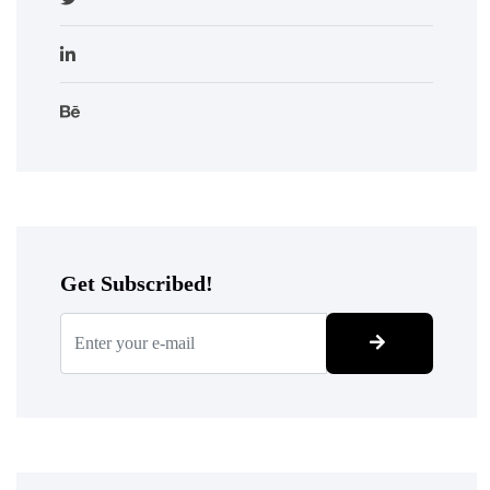
Get Subscribed!