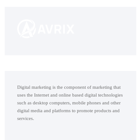
Digital marketing is the component of marketing that
uses the Internet and online based digital technologies
such as desktop computers, mobile phones and other
digital media and platforms to promote products and
services.