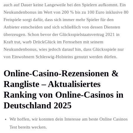
auch auf Dauer keine Langeweile bei den Spielern aufkommt. Ein
Neukundenbonus im Wert von 200 % bis zu 100 Euro inklusive 80
Freispiele sorgt dafür, dass sich immer mehr Spieler für den
Anbieter entscheiden und sich schließlich von dessen Diensten
überzeugen. Schon bevor der Glücksspielstaatsvertrag 2021 in
Kraft trat, warb DrückGlück im Fernsehen mit seinem
Neukundenbonus, wies jedoch darauf hin, dass Glücksspiele nur
von Einwohnern Schleswig-Holsteins genutzt werden dürfen.
Online-Casino-Rezensionen &
Rangliste – Aktualisiertes
Ranking von Online-Casinos in
Deutschland 2025
Wir hoffen, wir konnten dein Interesse am beste Online Casinos
Test bereits wecken.