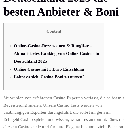
besten Anbieter & Boni
Content
Online-Casino-Rezensionen & Rangliste –
Aktualisiertes Ranking von Online-Casinos in
Deutschland 2025
Online Casino mit 1 Euro Einzahlung
Lohnt es sich, Casino Boni zu nutzen?
Sie wurden von erfahrenen Casino Experten verfasst, die selbst mit
Begeisterung spielen. Unsere Casino Tests werden von
unabhängigen Experten durchgeführt, die selbst im gern im
Echtgeld Casino spielen und wissen, worauf es ankommt. Eines der
ältesten Casinospiele und für pure Eleganz bekannt, zieht Baccarat