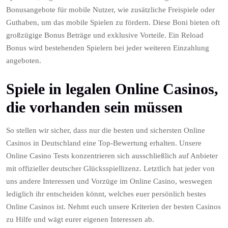
Bonusangebote für mobile Nutzer, wie zusätzliche Freispiele oder
Guthaben, um das mobile Spielen zu fördern. Diese Boni bieten oft
großzügige Bonus Beträge und exklusive Vorteile. Ein Reload
Bonus wird bestehenden Spielern bei jeder weiteren Einzahlung
angeboten.
Spiele in legalen Online Casinos,
die vorhanden sein müssen
So stellen wir sicher, dass nur die besten und sichersten Online
Casinos in Deutschland eine Top-Bewertung erhalten. Unsere
Online Casino Tests konzentrieren sich ausschließlich auf Anbieter
mit offizieller deutscher Glücksspiellizenz. Letztlich hat jeder von
uns andere Interessen und Vorzüge im Online Casino, weswegen
lediglich ihr entscheiden könnt, welches euer persönlich bestes
Online Casinos ist. Nehmt euch unsere Kriterien der besten Casinos
zu Hilfe und wägt eurer eigenen Interessen ab.