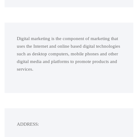
Digital marketing is the component of marketing that
uses the Internet and online based digital technologies
such as desktop computers, mobile phones and other
digital media and platforms to promote products and
services.
ADDRESS: