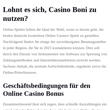
Lohnt es sich, Casino Boni zu
nutzen?
Online-Spieler haben die Qual der Wahl, wenn es darum geht, die
besten deutsche kostenlose Online Casinos Spiele zu genießen.
Nachfolgend finden Sie einige der zuverlässigsten Beratungsstellen
in jeder Region, die Sie in 2025 kontaktieren können. Dies soll
durch den Einsatz von Instrumenten wie Software zur Sperrung von
Zahlungsmethoden und Internetdienstanbietern erreicht werden.
Sachsen-Anhalt, die zentrale Aufsichtsbehörde, regulierte zuvor die
Online-Pokerlizenzen.
Geschäftsbedingungen für den
Online Casino Bonus
Zusammenfassend lässt sich sagen, dass schnelle Auszahlungen ein