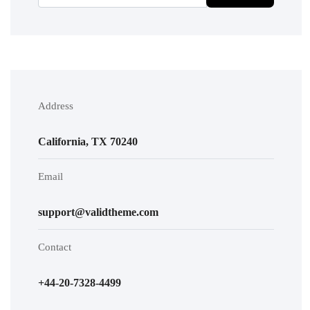
Address
California, TX 70240
Email
support@validtheme.com
Contact
+44-20-7328-4499