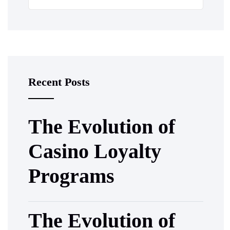
Recent Posts
The Evolution of
Casino Loyalty
Programs
The Evolution of