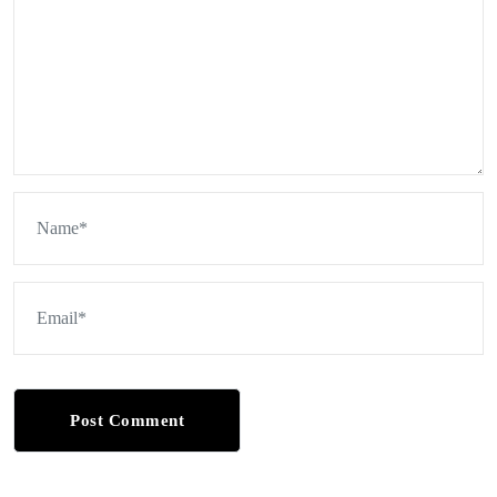
Post Comment