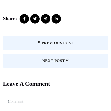
Share:
PREVIOUS POST
NEXT POST
Leave A Comment