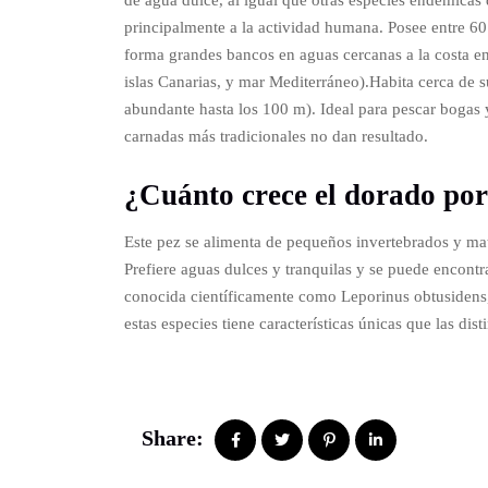
de agua dulce, al igual que otras especies endémicas
principalmente a la actividad humana. Posee entre 60
forma grandes bancos en aguas cercanas a la costa en 
islas Canarias, y mar Mediterráneo).Habita cerca de 
abundante hasta los 100 m). Ideal para pescar bogas
carnadas más tradicionales no dan resultado.
¿Cuánto crece el dorado po
Este pez se alimenta de pequeños invertebrados y mat
Prefiere aguas dulces y tranquilas y se puede encont
conocida científicamente como Leporinus obtusidens,
estas especies tiene características únicas que las dist
Share: