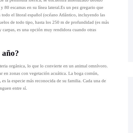
 de la península ibérica, se encuentra amenazado debido
 y 80 escamas en su línea lateral.Es un pez gregario que
todo el litoral español (océano Atlántico, incluyendo las
suelos de todo tipo, hasta los 250 m de profundidad (es más
 y carpas, es una opción muy rendidora cuando otras
r año?
eria orgánica, lo que lo convierte en un animal omnívoro.
rar en zonas con vegetación acuática. La boga común,
 es la especie más reconocida de su familia. Cada una de
inguen entre sí.