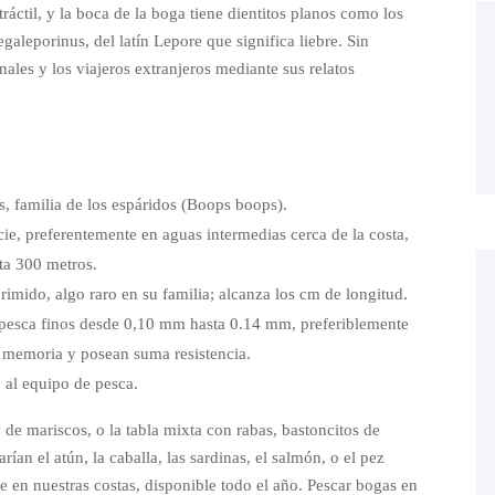
tráctil, y la boca de la boga tiene dientitos planos como los
aleporinus, del latín Lepore que significa liebre. Sin
ales y los viajeros extranjeros mediante sus relatos
es, familia de los espáridos (Boops boops).
icie, preferentemente en aguas intermedias cerca de la costa,
ta 300 metros.
mido, algo raro en su familia; alcanza los cm de longitud.
de pesca finos desde 0,10 mm hasta 0.14 mm, preferiblemente
memoria y posean suma resistencia.
 al equipo de pesca.
de mariscos, o la tabla mixta con rabas, bastoncitos de
rían el atún, la caballa, las sardinas, el salmón, o el pez
en nuestras costas, disponible todo el año. Pescar bogas en