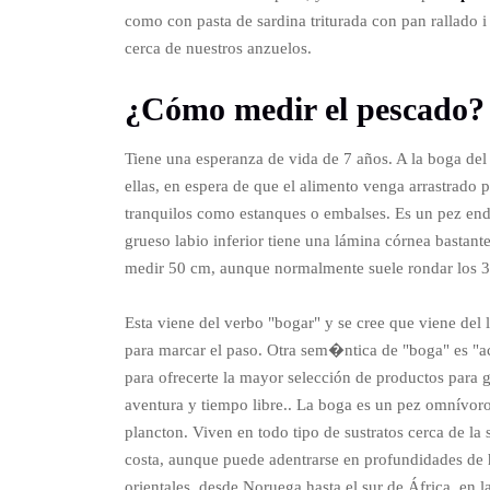
como con pasta de sardina triturada con pan rallado 
cerca de nuestros anzuelos.
¿Cómo medir el pescado?
Tiene una esperanza de vida de 7 años. A la boga del D
ellas, en espera de que el alimento venga arrastrado 
tranquilos como estanques o embalses. Es un pez endé
grueso labio inferior tiene una lámina córnea bastante
medir 50 cm, aunque normalmente suele rondar los 3
Esta viene del verbo "bogar" y se cree que viene del 
para marcar el paso. Otra sem�ntica de "boga" es "
para ofrecerte la mayor selección de productos para go
aventura y tiempo libre.. La boga es un pez omnívoro
plancton. Viven en todo tipo de sustratos cerca de la
costa, aunque puede adentrarse en profundidades de ha
orientales, desde Noruega hasta el sur de África, en 