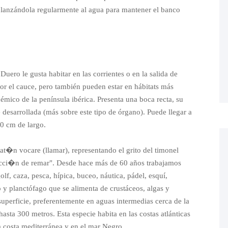
i lanzándola regularmente al agua para mantener el banco
uero le gusta habitar en las corrientes o en la salida de
por el cauce, pero también pueden estar en hábitats más
mico de la península ibérica. Presenta una boca recta, su
 desarrollada (más sobre este tipo de órgano). Puede llegar a
0 cm de largo.
lat�n vocare (llamar), representando el grito del timonel
acci�n de remar". Desde hace más de 60 años trabajamos
lf, caza, pesca, hípica, buceo, náutica, pádel, esquí,
 y planctófago que se alimenta de crustáceos, algas y
 superficie, preferentemente en aguas intermedias cerca de la
sta 300 metros. Esta especie habita en las costas atlánticas
la costa mediterránea y en el mar Negro.