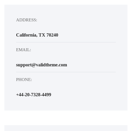
ADDRESS:
California, TX 70240
EMAIL:
support@validtheme.com
PHONE:
+44-20-7328-4499