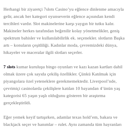
Herhangi bir ziyaretçi 7slots Casino’yu eğlence dinlenme amacıyla
gelir, ancak her kategori oyunseverin eğlence açısından kendi
tercihleri vardır. Slot makinelerine karşı yaygın bir tutku kalır.
Makineler herkes tarafından beğenilir kolay yönetmelikler, geniş
spektrum bahisler ve kullanılabilirlik ek. seçenekler. slotların Başka
artı – konuların çeşitliliği. Kadınlar moda, çevremizdeki dünya,
hikayeler ve maceralar ilgili slotları seçerler.
7 slots
kumar kuruluşu bingo oyunları ve kazı kazan kartları dahil
olmak üzere çok sayıda çekiliş özellikler. Çünkü Katılmak için
piyangolara özel yeteneklere gerekmemektedir. Liverpool’nde,
çevrimiçi casinolarda çekilişlere katılan 10 bayandan 4’ünün yaş
kategorisi 65 yaşın yaşlı olduğunu gösteren bir araştırma
gerçekleştirildi.
Eğer yemek keyif tartışırken, adamlar texas hold’em, bakara ve
blackjack seçer ve hanımlar – rulet. Aynı zamanda tüm hayranları