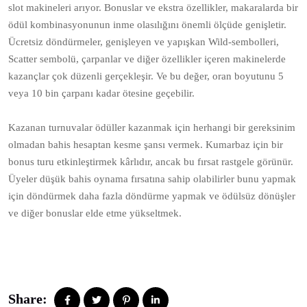
slot makineleri arıyor. Bonuslar ve ekstra özellikler, makaralarda bir
ödül kombinasyonunun inme olasılığını önemli ölçüde genişletir.
Ücretsiz döndürmeler, genişleyen ve yapışkan Wild-sembolleri,
Scatter sembolü, çarpanlar ve diğer özellikler içeren makinelerde
kazançlar çok düzenli gerçekleşir. Ve bu değer, oran boyutunu 5
veya 10 bin çarpanı kadar ötesine geçebilir.
Kazanan turnuvalar ödüller kazanmak için herhangi bir gereksinim
olmadan bahis hesaptan kesme şansı vermek. Kumarbaz için bir
bonus turu etkinleştirmek kârlıdır, ancak bu fırsat rastgele görünür.
Üyeler düşük bahis oynama fırsatına sahip olabilirler bunu yapmak
için döndürmek daha fazla döndürme yapmak ve ödülsüz dönüşler
ve diğer bonuslar elde etme yükseltmek.
Share: