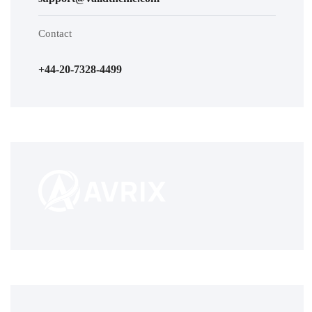
Contact
+44-20-7328-4499