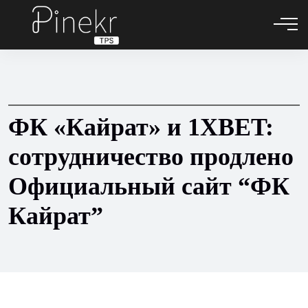
ФК «Кайрат» и 1XBET:
сотрудничество продлено
Официальный сайт “ФК
Кайрат”