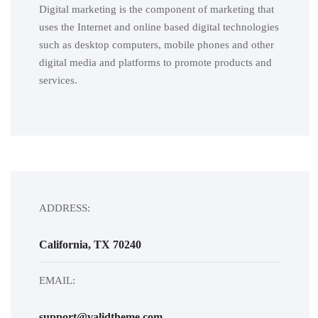
Digital marketing is the component of marketing that
uses the Internet and online based digital technologies
such as desktop computers, mobile phones and other
digital media and platforms to promote products and
services.
ADDRESS:
California, TX 70240
EMAIL:
support@validtheme.com