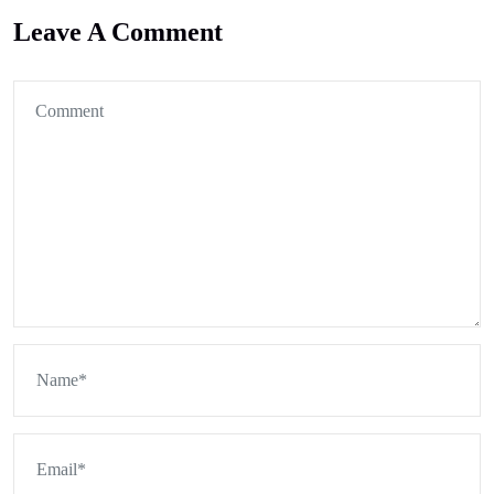
Leave A Comment