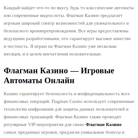
Каждый найдет что-то по вкусу, будь то классические автоматы
или современные видеослоты. Флагман Казино предлагает
игрокам широкий спектр возможностей для увлекательного и
безопасного времяпрепровождения. Все игры предоставлены
ведущими разработчиками, что гарантирует высокое качество
и честность. Я играю на Флагман Казино уже несколько
месяцев, и в целом впечатления положительные.
Флагман Казино — Игровые
Автоматы Онлайн
Казино гарантирует безопасность и конфиденциальность всех
финансовых операций. Flagman Casino использует современные
технологии шифрования для защиты данных пользователей и
финансовых транзакций. Флагман Казино также проводит
регулярные VIP-мероприятия для своих
Флагман Казино
самых преданных игроков, предлагая уникальные бонусы и