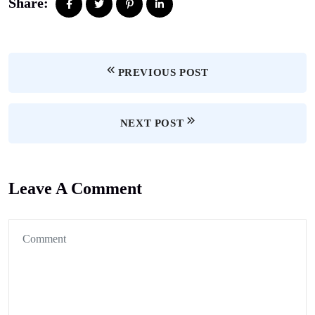
Share:
PREVIOUS POST
NEXT POST
Leave A Comment