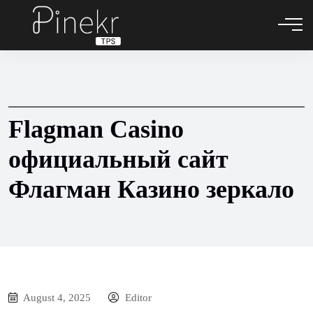
Flagman Casino
официальный сайт
Флагман Казино зеркало
August 4, 2025
Editor