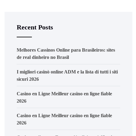
Recent Posts
Melhores Cassinos Online para Brasileiros: sites
de real dinheiro no Brasil
I migliori casinò online ADM e la lista di tutti i siti
sicuri 2026
Casino en Ligne Meilleur casino en ligne fiable
2026
Casino en Ligne Meilleur casino en ligne fiable
2026