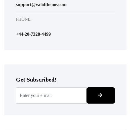
support@validtheme.com
PHONE:
+44-20-7328-4499
Get Subscribed!