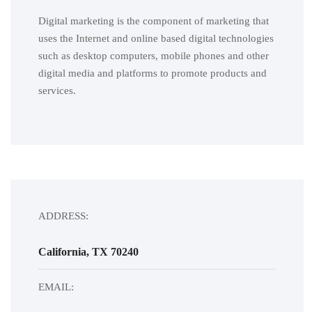
Digital marketing is the component of marketing that
uses the Internet and online based digital technologies
such as desktop computers, mobile phones and other
digital media and platforms to promote products and
services.
ADDRESS:
California, TX 70240
EMAIL: