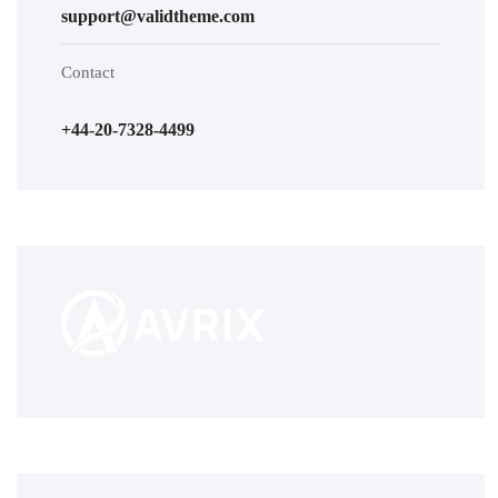
support@validtheme.com
Contact
+44-20-7328-4499