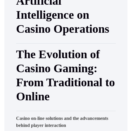
Artificial
Intelligence on
Casino Operations
The Evolution of
Casino Gaming:
From Traditional to
Online
Casino on-line solutions and the advancements
behind player interaction