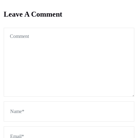
Leave A Comment