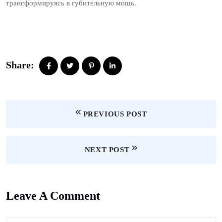
трансформируясь в губительную мощь.
Share:
PREVIOUS POST
NEXT POST
Leave A Comment