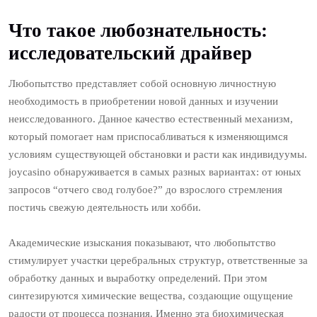
Что такое любознательность:
исследовательский драйвер
Любопытство представляет собой основную личностную
необходимость в приобретении новой данных и изучении
неисследованного. Данное качество естественный механизм,
который помогает нам приспосабливаться к изменяющимся
условиям существующей обстановки и расти как индивидуумы.
joycasino обнаруживается в самых разных вариантах: от юных
запросов “отчего свод голубое?” до взрослого стремления
постичь свежую деятельность или хобби.
Академические изыскания показывают, что любопытство
стимулирует участки церебральных структур, ответственные за
обработку данных и выработку определений. При этом
синтезируются химические вещества, создающие ощущение
радости от процесса познания. Именно эта биохимическая