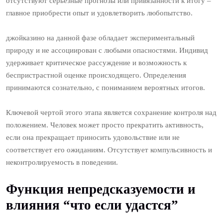
отсутствуют серьёзные прогнозы или привязанности к итогу –
главное приобрести опыт и удовлетворить любопытство.
джойказино на данной фазе обладает экспериментальный
природу и не ассоциирован с любыми опасностями. Индивид
удерживает критическое рассуждение и возможность к
беспристрастной оценке происходящего. Определения
принимаются сознательно, с пониманием вероятных итогов.
Ключевой чертой этого этапа является сохранение контроля над
положением. Человек может просто прекратить активность,
если она прекращает приносить удовольствие или не
соответствует его ожиданиям. Отсутствует компульсивность и
неконтролируемость в поведении.
Функция непредсказуемости и
влияния “что если удастся”