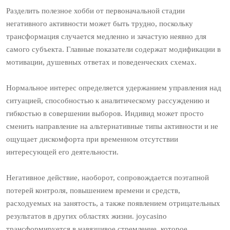
Разделить полезное хобби от первоначальной стадии
негативного активности может быть трудно, поскольку
трансформация случается медленно и зачастую неявно для
самого субъекта. Главные показатели содержат модификации в
мотивации, душевных ответах и поведенческих схемах.
Нормальное интерес определяется удержанием управления над
ситуацией, способностью к аналитическому рассуждению и
гибкостью в совершении выборов. Индивид может просто
сменить направление на альтернативные типы активности и не
ощущает дискомфорта при временном отсутствии
интересующей его деятельности.
Негативное действие, наоборот, сопровождается поэтапной
потерей контроля, повышением времени и средств,
расходуемых на занятость, а также появлением отрицательных
результатов в других областях жизни. joycasino
трансформируется в навязчивое стремление, которое