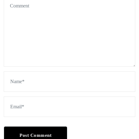
Post Comment