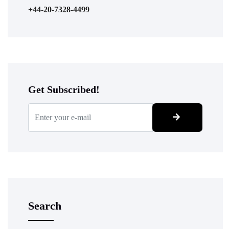
+44-20-7328-4499
Get Subscribed!
Search