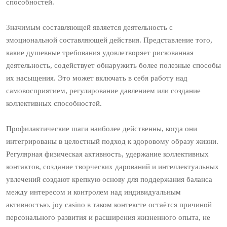
способностей.
Значимым составляющей является деятельность с
эмоциональной составляющей действия. Представление того,
какие душевные требования удовлетворяет рискованная
деятельность, содействует обнаружить более полезные способы
их насыщения. Это может включать в себя работу над
самовосприятием, регулирование давлением или создание
коллективных способностей.
Профилактические шаги наиболее действенны, когда они
интегрированы в целостный подход к здоровому образу жизни.
Регулярная физическая активность, удержание коллективных
контактов, создание творческих дарований и интеллектуальных
увлечений создают крепкую основу для поддержания баланса
между интересом и контролем над индивидуальным
активностью. joy casino в таком контексте остаётся причиной
персонального развития и расширения жизненного опыта, не