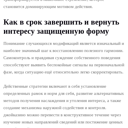
становится доминирующим мотивом действия.
Как в срок завершить и вернуть
интересу защищенную форму
Понимание случающихся модификаций является изначальный и
наиболее значимый шаг к восстановлению полезного гармонии.
Самоконтроль и правдивая суждение собственного поведения
способствуют выявить беспокойные сигналы на первоначальной
фазе, когда ситуацию ещё относительно легко скорректировать.
Действенные стратегии включают в себя установление
определенных рамок и норм для себя, развитие альтернативных
методов получения наслаждения и утоления интереса, а также
создание механизма наружной содействия и контроля.
джойказино можно перевести в конструктивное течение через
изучение новых направлений сведений или постижение ценных