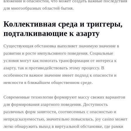
вложений и опасностей, что может создать важные последствия
для многообразных областей бытия.
Коллективная среда и триггеры,
подталкивающие к азарту
Существующая обстановка выполняет значимую значение в
развитии и росте импульсивного поведения. Социальные
условия могут как помогать трансформации от интереса к
азарту, так и противодействовать этому процессу. В
особенности важное значение имеет подход к опасности и
неясности в ближайшем общественном среде.
Современные технологии формируют массу свежих вариантов
для формирования азартного поведения. Доступность
различных форм занятости, соотнесенных с опасностью и
непредсказуемостью, значительно повысилась. joy casino может
легко обнаружить выход в виртуальной обстановке, где рамки