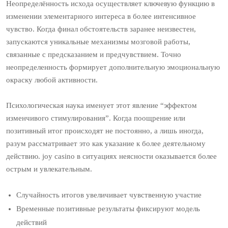
Неопределённость исхода осуществляет ключевую функцию в
изменении элементарного интереса в более интенсивное
чувство. Когда финал обстоятельств заранее неизвестен,
запускаются уникальные механизмы мозговой работы,
связанные с предсказанием и предчувствием. Точно
неопределенность формирует дополнительную эмоциональную
окраску любой активности.
Психологическая наука именует этот явление “эффектом
изменчивого стимулирования”. Когда поощрение или
позитивный итог происходят не постоянно, а лишь иногда,
разум рассматривает это как указание к более деятельному
действию. joy casino в ситуациях неясности оказывается более
острым и увлекательным.
Случайность итогов увеличивает чувственную участие
Временные позитивные результаты фиксируют модель
действий