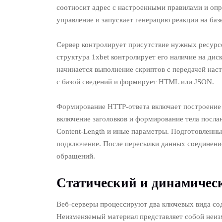
соотносит адрес с настроенными правилами и оп
управление и запускает генерацию реакции на базе
Сервер контролирует присутствие нужных ресурсо
структура 1xbet контролирует его наличие на ди
начинается выполнение скриптов с передачей нас
с базой сведений и формирует HTML или JSON.
Формирование HTTP-ответа включает построение 
включение заголовков и формирование тела послан
Content-Length и иные параметры. Подготовленны
подключение. После пересылки данных соединени
обращений.
Статический и динамичес
Веб-серверы процессируют два ключевых вида с
Неизменяемый материал представляет собой неиз