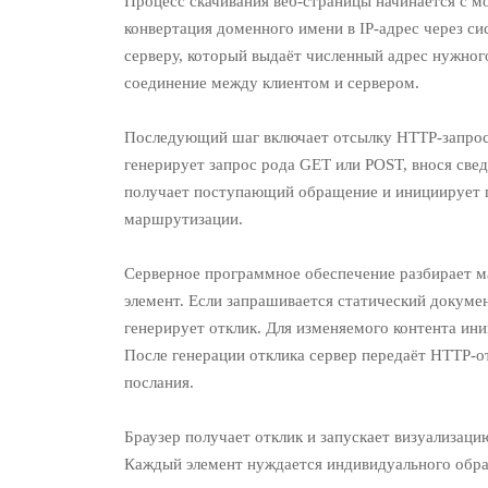
Процесс скачивания веб-страницы начинается с м
конвертация доменного имени в IP-адрес через с
серверу, который выдаёт численный адрес нужного
соединение между клиентом и сервером.
Последующий шаг включает отсылку HTTP-запроса 
генерирует запрос рода GET или POST, внося свед
получает поступающий обращение и инициирует 
маршрутизации.
Серверное программное обеспечение разбирает 
элемент. Если запрашивается статический докумен
генерирует отклик. Для изменяемого контента ин
После генерации отклика сервер передаёт HTTP-о
послания.
Браузер получает отклик и запускает визуализац
Каждый элемент нуждается индивидуального обр