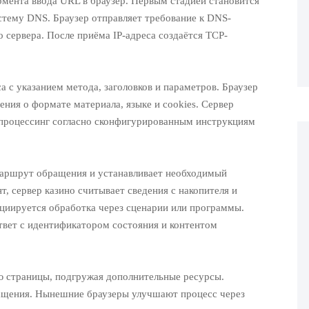
омента ввода URL в браузер. Первым стадией становится
истему DNS. Браузер отправляет требование к DNS-
 сервера. После приёма IP-адреса создаётся TCP-
с указанием метода, заголовков и параметров. Браузер
ения о формате материала, языке и cookies. Сервер
процессинг согласно сконфигурированным инструкциям
маршрут обращения и устанавливает необходимый
т, сервер казино считывает сведения с накопителя и
ициируется обработка через сценарии или программы.
твет с идентификатором состояния и контентом
ию страницы, подгружая дополнительные ресурсы.
ащения. Нынешние браузеры улучшают процесс через