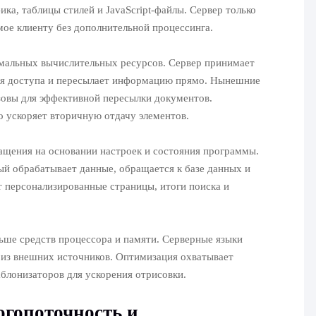
ка, таблицы стилей и JavaScript-файлы. Сервер только
мое клиенту без дополнительной процессинга.
мальных вычислительных ресурсов. Сервер принимает
чия доступа и пересылает информацию прямо. Нынешние
зовы для эффективной пересылки документов.
 ускоряет вторичную отдачу элементов.
ащения на основании настроек и состояния программы.
й обрабатывает данные, обращается к базе данных и
 персонализированные страницы, итоги поиска и
ьше средств процессора и памяти. Серверные языки
 из внешних источников. Оптимизация охватывает
лонизаторов для ускорения отрисовки.
огопоточность и