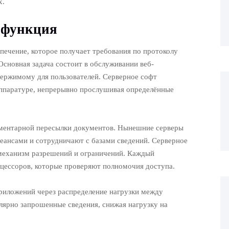
х.
о функция
печение, которое получает требования по протоколу
сновная задача состоит в обслуживании веб-
держимому для пользователей. Серверное софт
ппаратуре, непрерывно прослушивая определённые
лементарной пересылки документов. Нынешние серверы
сеансами и сотрудничают с базами сведений. Серверное
 механизм разрешений и ограничений. Каждый
оцессоров, которые проверяют полномочия доступа.
иложений через распределение нагрузки между
лярно запрошенные сведения, снижая нагрузку на