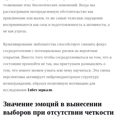
толковании этих биологических изменений. Когда мы
рассматриваем неопределенную обстоятельство как
приключение или вызов, те же самые телесные ощущения
воспринимаются как сила и подготовленность к активности, а
не как угроза.
Культивирование любопытства способствует сменить фокус
сосредоточения с потенциальных рисков на вероятные
открытия. Вместо того чтобы сосредотачиваться на том, что в
состоянии произойти не так, мы приступаем размышлять о
том, что нового можем узнать или чему научиться. Эта смена
перспективы активирует нейромедиаторную структуру
вознаграждения, образуя позитивную мотивацию для
исследования
1хбет зеркало
.
Значение эмоций в вынесении
выборов при отсутствии четкости