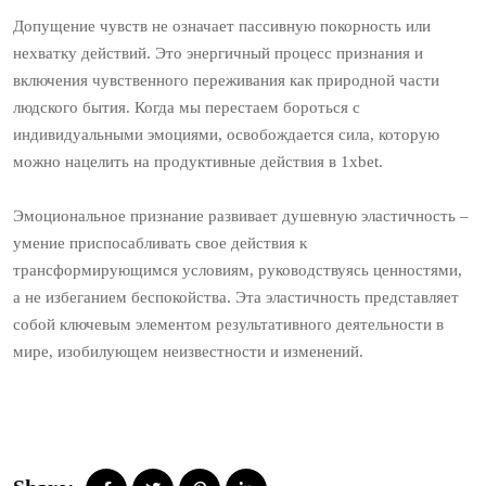
Допущение чувств не означает пассивную покорность или
нехватку действий. Это энергичный процесс признания и
включения чувственного переживания как природной части
людского бытия. Когда мы перестаем бороться с
индивидуальными эмоциями, освобождается сила, которую
можно нацелить на продуктивные действия в 1xbet.
Эмоциональное признание развивает душевную эластичность –
умение приспосабливать свое действия к
трансформирующимся условиям, руководствуясь ценностями,
а не избеганием беспокойства. Эта эластичность представляет
собой ключевым элементом результативного деятельности в
мире, изобилующем неизвестности и изменений.