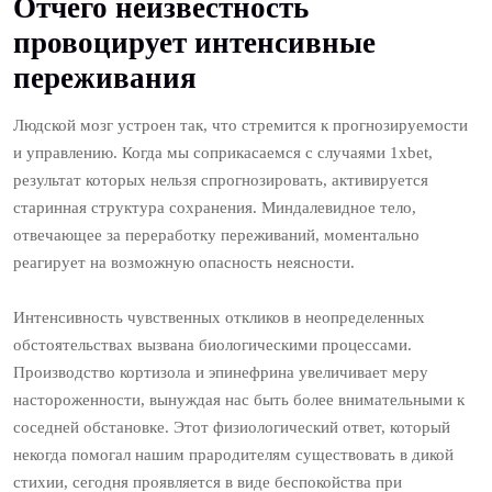
Отчего неизвестность
провоцирует интенсивные
переживания
Людской мозг устроен так, что стремится к прогнозируемости
и управлению. Когда мы соприкасаемся с случаями 1xbet,
результат которых нельзя спрогнозировать, активируется
старинная структура сохранения. Миндалевидное тело,
отвечающее за переработку переживаний, моментально
реагирует на возможную опасность неясности.
Интенсивность чувственных откликов в неопределенных
обстоятельствах вызвана биологическими процессами.
Производство кортизола и эпинефрина увеличивает меру
настороженности, вынуждая нас быть более внимательными к
соседней обстановке. Этот физиологический ответ, который
некогда помогал нашим прародителям существовать в дикой
стихии, сегодня проявляется в виде беспокойства при