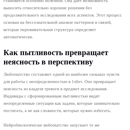
становится особенно полезной. Она дает возможность
выносить относительно хорошие решения без
продолжительного исследования всех аспектов. Этот процесс
основан на бессознательной анализе паттернов и связей,
которые переживательная структура определяет
автоматически.
Как пытливость превращает
неясность в перспективу
Любопытство составляет одной из наиболее сильных чувств
для работы с неопределенностью в 1хбет. Оно превращает
неясность из кладезя тревоги в предмет исследования.
Индивиды с сформированным пытливостью видят
неопределенные ситуации как задачи, которые занимательно
постигать, а не как сложности, которых нужно избегать.
Нейробиологически любопытство запускает те же