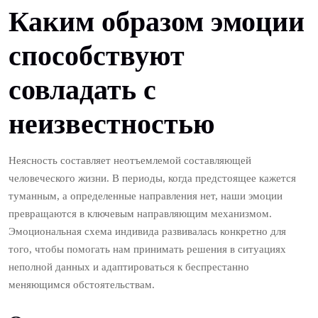
Каким образом эмоции
способствуют
совладать с
неизвестностью
Неясность составляет неотъемлемой составляющей
человеческого жизни. В периоды, когда предстоящее кажется
туманным, а определенные направления нет, наши эмоции
превращаются в ключевым направляющим механизмом.
Эмоциональная схема индивида развивалась конкретно для
того, чтобы помогать нам принимать решения в ситуациях
неполной данных и адаптироваться к беспрестанно
меняющимся обстоятельствам.