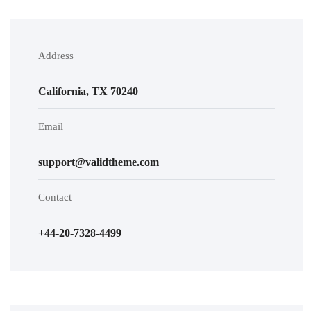
Address
California, TX 70240
Email
support@validtheme.com
Contact
+44-20-7328-4499