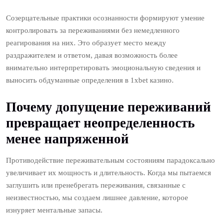
Созерцательные практики осознанности формируют умение
контролировать за переживаниями без немедленного
реагирования на них. Это образует место между
раздражителем и ответом, давая возможность более
внимательно интерпретировать эмоциональную сведения и
выносить обдуманные определения в 1xbet казино.
Почему допущение переживаний
превращает неопределенность
менее напряженной
Противодействие переживательным состояниям парадоксально
увеличивает их мощность и длительность. Когда мы пытаемся
заглушить или пренебрегать переживания, связанные с
неизвестностью, мы создаем лишнее давление, которое
изнуряет ментальные запасы.