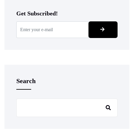
Get Subscribed!
Search