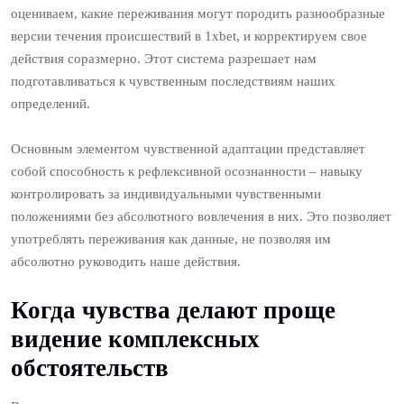
оцениваем, какие переживания могут породить разнообразные
версии течения происшествий в 1xbet, и корректируем свое
действия соразмерно. Этот система разрешает нам
подготавливаться к чувственным последствиям наших
определений.
Основным элементом чувственной адаптации представляет
собой способность к рефлексивной осознанности – навыку
контролировать за индивидуальными чувственными
положениями без абсолютного вовлечения в них. Это позволяет
употреблять переживания как данные, не позволяя им
абсолютно руководить наше действия.
Когда чувства делают проще
видение комплексных
обстоятельств