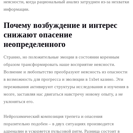
неясности, когда рациональный анализ затруднен из-за нехватки
информации.
Почему возбуждение и интерес
снижают опасение
неопределенного
Странно, но положительные эмоции в состоянии коренным
образом трансформировать наше восприятие неясности.
Волнение и любопытство преобразуют неясность из опасности
в возможность для прогресса и эволюции в 1xbet казино. Эти
переживания активируют структуры исследования и изучения в
мозге, заставляя нас двигаться навстречу новому опыту, а не
уклоняться его.
Нейрохимический композиция трепета и опасения
поразительно подобен – в двух ситуациях производится
адреналин и ускоряется пульсовой ритм. Разница состоит в