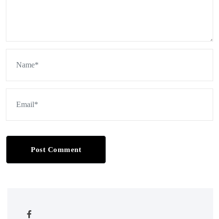
Post Comment