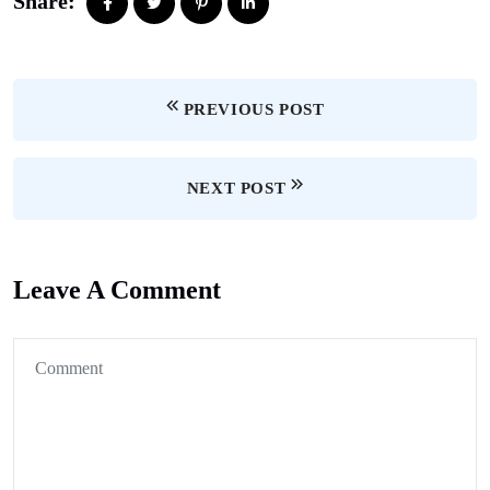
Share:
PREVIOUS POST
NEXT POST
Leave A Comment