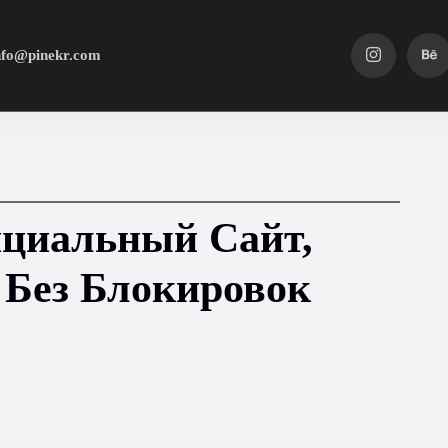
nfo@pinekr.com
ициальный Сайт,
Без Блокировок