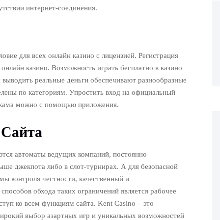
утствии интернет-соединения.
овие для всех онлайн казино с лицензией. Регистрация
онлайн казино. Возможность играть бесплатно в казино
и выводить реальные деньги обеспечивают разнообразные
делены по категориям. Упростить вход на официальный
 скама можно с помощью приложения.
 Сайта
аются автоматы ведущих компаний, постоянно
ыше джекпота либо в слот-турнирах. А для безопасной
емы контроля честности, качественный и
способов обхода таких ограничений является рабочее
туп ко всем функциям сайта. Kent Casino – это
ирокий выбор азартных игр и уникальных возможностей