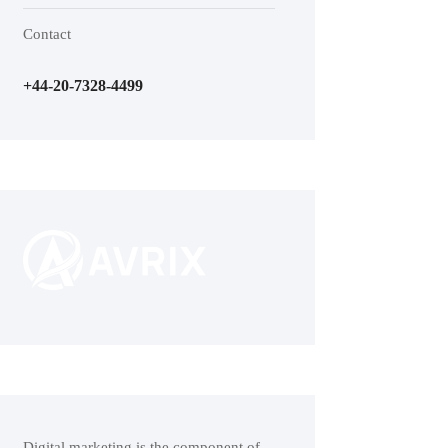
Contact
+44-20-7328-4499
Digital marketing is the component of