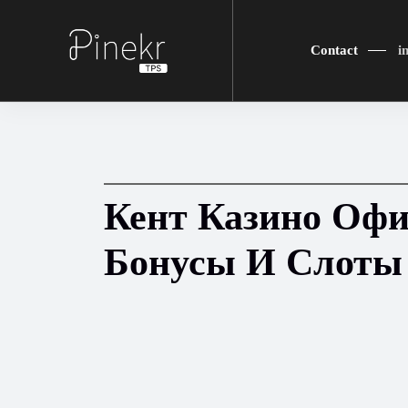
Contact
i
Кент Казино Оф
Бонусы И Слоты 