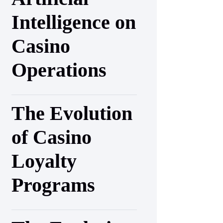
Intelligence on
Casino
Operations
The Evolution
of Casino
Loyalty
Programs