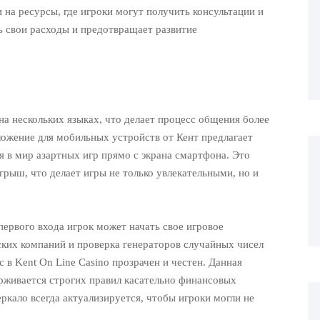
и на ресурсы, где игроки могут получить консультации и
ь свои расходы и предотвращает развитие
на нескольких языках, что делает процесс общения более
жение для мобильных устройств от Кент предлагает
 в мир азартных игр прямо с экрана смартфона. Это
игрыш, что делает игры не только увлекательными, но и
первого входа игрок может начать свое игровое
ких компаний и проверка генераторов случайных чисел
в Kent On Line Casino прозрачен и честен. Данная
ерживается строгих правил касательно финансовых
ркало всегда актуализируется, чтобы игроки могли не