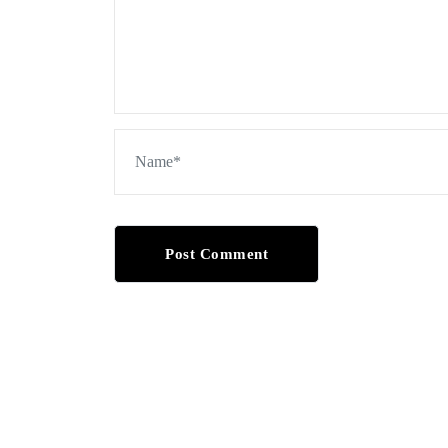
Post Comment