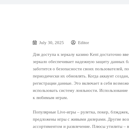
July 30, 2025
Editor
Для доступа к зеркалу казино Kent достаточно вве
зеркало обеспечивает надежную защиту данных б
заботится о безопасности своих пользователей, п
периодически их обновлять. Когда аккаунт создан
регистрации данные. Это включает в себя возможн
использовать систему лояльности. Использование
к любимым играм.
Популярные Live-игры – рулетка, покер, блэкджек
предложены игры с живыми дилерами. Другие воз
ассортиментом и развлечение. Плюсы утилиты – в