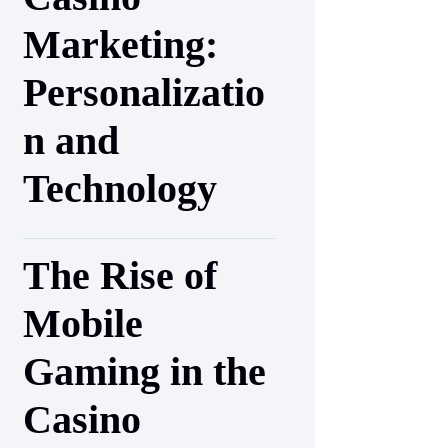
Marketing:
Personalizatio
n and
Technology
The Rise of
Mobile
Gaming in the
Casino