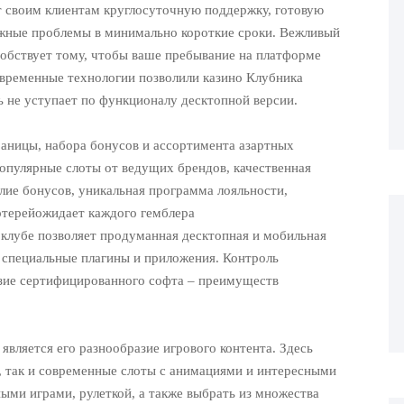
т своим клиентам круглосуточную поддержку, готовую
жные проблемы в минимально короткие сроки. Вежливый
обствует тому, чтобы ваше пребывание на платформе
временные технологии позволили казино Клубника
ь не уступает по функционалу десктопной версии.
аницы, набора бонусов и ассортимента азартных
опулярные слоты от ведущих брендов, качественная
лие бонусов, уникальная программа лояльности,
отерейожидает каждого гемблера
 клубе позволяет продуманная десктопная и мобильная
, специальные плагины и приложения. Контроль
азие сертифицированного софта – преимуществ
вляется его разнообразие игрового контента. Здесь
, так и современные слоты с анимациями и интересными
ыми играми, рулеткой, а также выбрать из множества