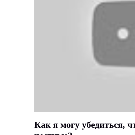
Как я могу убедиться, 