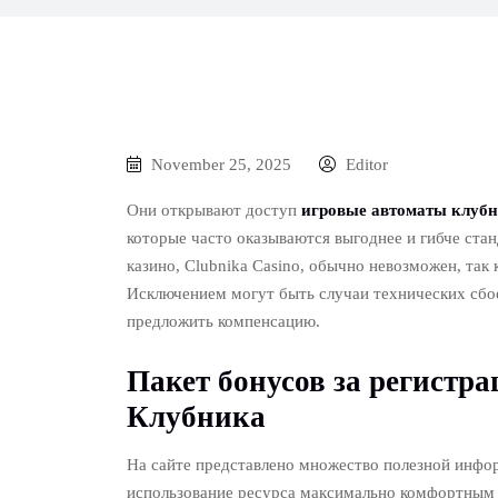
November 25, 2025
Editor
Они открывают доступ
игровые автоматы клуб
которые часто оказываются выгоднее и гибче стан
казино, Clubnika Casino, обычно невозможен, так 
Исключением могут быть случаи технических сбо
предложить компенсацию.
Пакет бонусов за регистр
Клубника
На сайте представлено множество полезной информ
использование ресурса максимально комфортным 