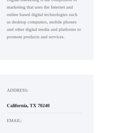
marketing that uses the Internet and
online based digital technologies such
as desktop computers, mobile phones
and other digital media and platforms to
promote products and services.
ADDRESS:
California, TX 70240
EMAIL: