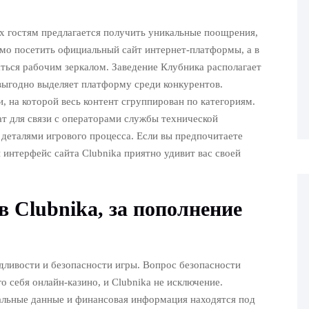
х гостям предлагается получить уникальные поощрения,
мо посетить официальный сайт интернет-платформы, а в
аться рабочим зеркалом. Заведение Клубника располагает
выгодно выделяет платформу среди конкурентов.
, на которой весь контент сгруппирован по категориям.
ат для связи с операторами службы технической
 деталями игрового процесса. Если вы предпочитаете
 интерфейс сайта Clubnika приятно удивит вас своей
в Clubnika, за пополнение
дливости и безопасности игры. Вопрос безопасности
 себя онлайн-казино, и Clubnika не исключение.
альные данные и финансовая информация находятся под