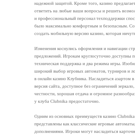
надежной защитой. Кроме того, казино предлагае
ответить на любые ваши вопросы и решить возмо
и профессиональный персонал техподдержки спос
было максимально комфортным и безопасным. Со
создать мобильную версию казино, которая ничут
Изменения коснулись оформления и навигации стр
предложений. Игрокам круглосуточно доступны п
техническая поддержка и два режима игры. Изоби
широкий выбор игровых автоматов, турниров и л
в онлайн казино Клубника. Насладиться азартом в
версия сайта, доступное без ограничений зеркало
честности, хорошая отдача и огромное разнообр
у клуба Clubnika предостаточно.
Одним из основных преимуществ казино Clubnika я
представлены как классические игровые автоматы
дополнениями. Игроки могут насладиться карточн