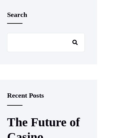
Search
Recent Posts
The Future of
Casino