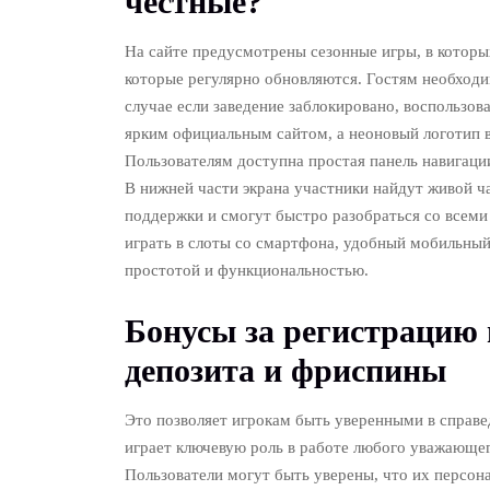
честные?
На сайте предусмотрены сезонные игры, в которы
которые регулярно обновляются. Гостям необходи
случае если заведение заблокировано, воспользов
ярким официальным сайтом, а неоновый логотип 
Пользователям доступна простая панель навигации
В нижней части экрана участники найдут живой ч
поддержки и смогут быстро разобраться со всеми
играть в слоты со смартфона, удобный мобильный
простотой и функциональностью.
Бонусы за регистрацию 
депозита и фриспины
Это позволяет игрокам быть уверенными в справе
играет ключевую роль в работе любого уважающего
Пользователи могут быть уверены, что их персон