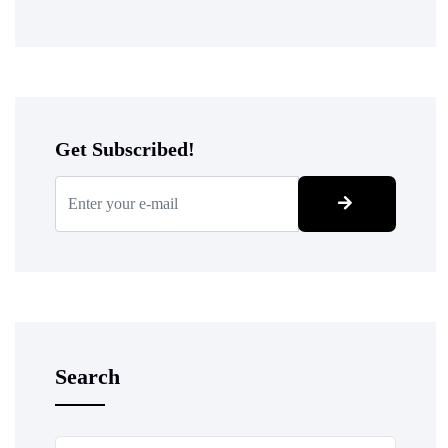
Get Subscribed!
Search