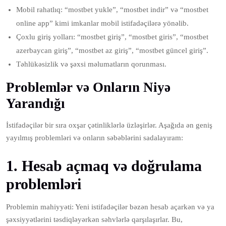
Mobil rahatlıq: “mostbet yukle”, “mostbet indir” və “mostbet
online app” kimi imkanlar mobil istifadəçilərə yönəlib.
Çoxlu giriş yolları: “mostbet giriş”, “mostbet giris”, “mostbet
azerbaycan giriş”, “mostbet az giriş”, “mostbet güncel giriş”.
Təhlükəsizlik və şəxsi məlumatların qorunması.
Problemlər və Onların Niyə
Yarandığı
İstifadəçilər bir sıra oxşar çətinliklərlə üzləşirlər. Aşağıda ən geniş
yayılmış problemləri və onların səbəblərini sadalayıram:
1. Hesab açmaq və doğrulama
problemləri
Problemin mahiyyəti: Yeni istifadəçilər bəzən hesab açarkən və ya
şəxsiyyətlərini təsdiqləyərkən səhvlərlə qarşılaşırlar. Bu,