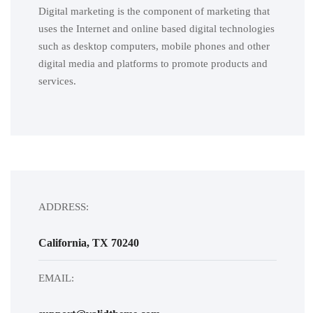
Digital marketing is the component of marketing that
uses the Internet and online based digital technologies
such as desktop computers, mobile phones and other
digital media and platforms to promote products and
services.
ADDRESS:
California, TX 70240
EMAIL: