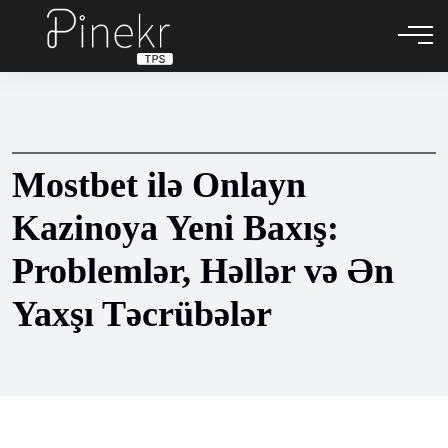
Mostbet ilə Onlayn
Kazinoya Yeni Baxış:
Problemlər, Həllər və Ən
Yaxşı Təcrübələr