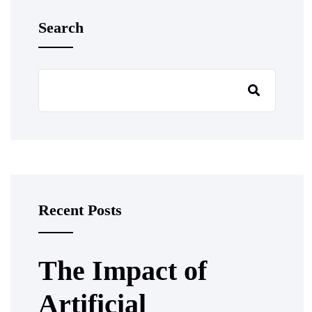
Search
Recent Posts
The Impact of
Artificial