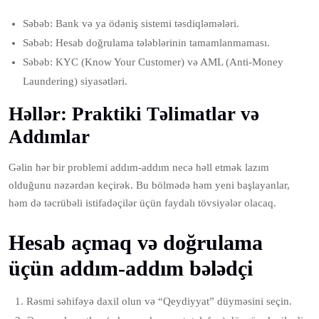
Səbəb: Bank və ya ödəniş sistemi təsdiqləmələri.
Səbəb: Hesab doğrulama tələblərinin tamamlanmaması.
Səbəb: KYC (Know Your Customer) və AML (Anti-Money
Laundering) siyasətləri.
Həllər: Praktiki Təlimatlar və
Addımlar
Gəlin hər bir problemi addım-addım necə həll etmək lazım
olduğunu nəzərdən keçirək. Bu bölmədə həm yeni başlayanlar,
həm də təcrübəli istifadəçilər üçün faydalı tövsiyələr olacaq.
Hesab açmaq və doğrulama
üçün addım-addım bələdçi
Rəsmi səhifəyə daxil olun və “Qeydiyyat” düyməsini seçin.