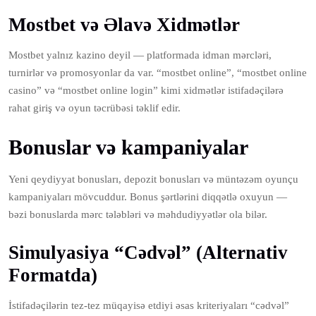
Mostbet və Əlavə Xidmətlər
Mostbet yalnız kazino deyil — platformada idman mərcləri,
turnirlər və promosyonlar da var. “mostbet online”, “mostbet online
casino” və “mostbet online login” kimi xidmətlər istifadəçilərə
rahat giriş və oyun təcrübəsi təklif edir.
Bonuslar və kampaniyalar
Yeni qeydiyyat bonusları, depozit bonusları və müntəzəm oyunçu
kampaniyaları mövcuddur. Bonus şərtlərini diqqətlə oxuyun —
bəzi bonuslarda mərc tələbləri və məhdudiyyətlər ola bilər.
Simulyasiya “Cədvəl” (Alternativ
Formatda)
İstifadəçilərin tez-tez müqayisə etdiyi əsas kriteriyaları “cədvəl”