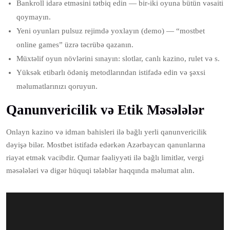
Bankroll idarə etməsini tətbiq edin — bir-iki oyuna bütün vəsaiti
qoymayın.
Yeni oyunları pulsuz rejimdə yoxlayın (demo) — “mostbet
online games” üzrə təcrübə qazanın.
Müxtəlif oyun növlərini sınayın: slotlar, canlı kazino, rulet və s.
Yüksək etibarlı ödəniş metodlarından istifadə edin və şəxsi
məlumatlarınızı qoruyun.
Qanunvericilik və Etik Məsələlər
Onlayn kazino və idman bahisleri ilə bağlı yerli qanunvericilik
dəyişə bilər. Mostbet istifadə edərkən Azərbaycan qanunlarına
riayət etmək vacibdir. Qumar fəaliyyəti ilə bağlı limitlər, vergi
məsələləri və digər hüquqi tələblər haqqında məlumat alın.