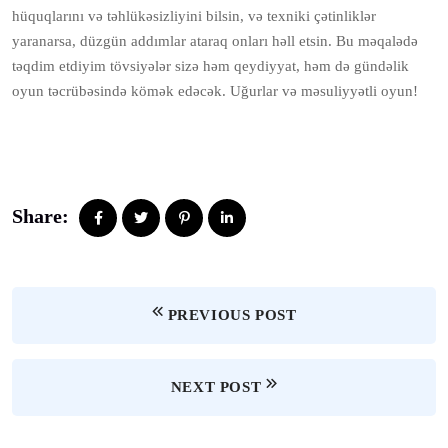
hüquqlarını və təhlükəsizliyini bilsin, və texniki çətinliklər
yaranarsa, düzgün addımlar ataraq onları həll etsin. Bu məqalədə
təqdim etdiyim tövsiyələr sizə həm qeydiyyat, həm də gündəlik
oyun təcrübəsində kömək edəcək. Uğurlar və məsuliyyətli oyun!
Share:
PREVIOUS POST
NEXT POST