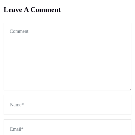
Leave A Comment