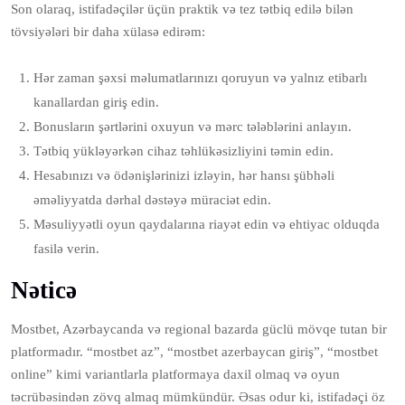
Son olaraq, istifadəçilər üçün praktik və tez tətbiq edilə bilən
tövsiyələri bir daha xülasə edirəm:
Hər zaman şəxsi məlumatlarınızı qoruyun və yalnız etibarlı
kanallardan giriş edin.
Bonusların şərtlərini oxuyun və mərc tələblərini anlayın.
Tətbiq yükləyərkən cihaz təhlükəsizliyini təmin edin.
Hesabınızı və ödənişlərinizi izləyin, hər hansı şübhəli
əməliyyatda dərhal dəstəyə müraciət edin.
Məsuliyyətli oyun qaydalarına riayət edin və ehtiyac olduqda
fasilə verin.
Nəticə
Mostbet, Azərbaycanda və regional bazarda güclü mövqe tutan bir
platformadır. “mostbet az”, “mostbet azerbaycan giriş”, “mostbet
online” kimi variantlarla platformaya daxil olmaq və oyun
təcrübəsindən zövq almaq mümkündür. Əsas odur ki, istifadəçi öz