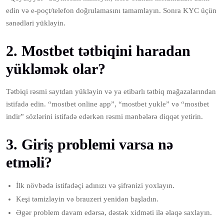
edin və e-poçt/telefon doğrulamasını tamamlayın. Sonra KYC üçün
sənədləri yükləyin.
2. Mostbet tətbiqini haradan
yükləmək olar?
Tətbiqi rəsmi saytdan yükləyin və ya etibarlı tətbiq mağazalarından
istifadə edin. “mostbet online app”, “mostbet yukle” və “mostbet
indir” sözlərini istifadə edərkən rəsmi mənbələrə diqqət yetirin.
3. Giriş problemi varsa nə
etməli?
İlk növbədə istifadəçi adınızı və şifrənizi yoxlayın.
Keşi təmizləyin və brauzeri yenidən başladın.
Əgər problem davam edərsə, dəstək xidməti ilə əlaqə saxlayın.