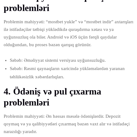
problemləri
Problemin mahiyyəti: “mostbet yukle” və “mostbet indir” axtarışları
ilə istifadəçilər tətbiqi yüklədikdə quraşdırma xətası və ya
uyğunsuzluq ola bilər. Android və iOS üçün fərqli qaydalar
olduğundan, bu proses bəzən qarışıq görünür.
Səbəb: Əməliyyat sistemi versiyası uyğunsuzluğu.
Səbəb: Rəsmi qaynaqların xaricində yükləmələrdən yaranan
təhlükəsizlik xəbərdarlıqları.
4. Ödəniş və pul çıxarma
problemləri
Problemin mahiyyəti: Ən həssas məsələ ödənişlərdir. Depozit
qoymaq və ya qalibiyyətləri çıxarmaq bəzən vaxt alır və istifadəçi
narazılığı yaradır.