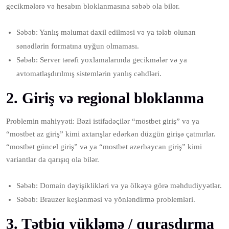
gecikmələrə və hesabın bloklanmasına səbəb ola bilər.
Səbəb: Yanlış məlumat daxil edilməsi və ya tələb olunan
sənədlərin formatına uyğun olmaması.
Səbəb: Server tərəfi yoxlamalarında gecikmələr və ya
avtomatlaşdırılmış sistemlərin yanlış cəhdləri.
2. Giriş və regional bloklanma
Problemin mahiyyəti: Bəzi istifadəçilər “mostbet giriş” və ya
“mostbet az giriş” kimi axtarışlar edərkən düzgün girişə çatmırlar.
“mostbet güncel giriş” və ya “mostbet azerbaycan giriş” kimi
variantlar da qarışıq ola bilər.
Səbəb: Domain dəyişiklikləri və ya ölkəyə görə məhdudiyyətlər.
Səbəb: Brauzer keşlənməsi və yönləndirmə problemləri.
3. Tətbiq yükləmə / quraşdırma