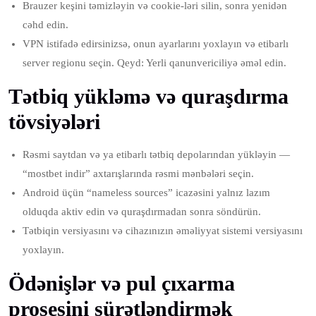
Brauzer keşini təmizləyin və cookie-ləri silin, sonra yenidən
cəhd edin.
VPN istifadə edirsinizsə, onun ayarlarını yoxlayın və etibarlı
server regionu seçin. Qeyd: Yerli qanunvericiliyə əməl edin.
Tətbiq yükləmə və quraşdırma
tövsiyələri
Rəsmi saytdan və ya etibarlı tətbiq depolarından yükləyin —
“mostbet indir” axtarışlarında rəsmi mənbələri seçin.
Android üçün “nameless sources” icazəsini yalnız lazım
olduqda aktiv edin və quraşdırmadan sonra söndürün.
Tətbiqin versiyasını və cihazınızın əməliyyat sistemi versiyasını
yoxlayın.
Ödənişlər və pul çıxarma
prosesini sürətləndirmək