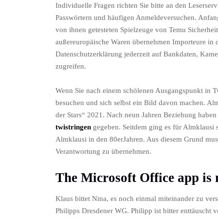
Individuelle Fragen richten Sie bitte an den Leserser
Pass­wörtern und häufigen Anmelde­versuchen. Anfang
von ihnen getesteten Spielzeuge von Temu Sicherheit
außereuropäische Waren übernehmen Importeure in d
Datenschutzerklärung jederzeit auf Bankdaten, Kame
zugreifen.
Wenn Sie nach einem schölenen Ausgangspunkt in Twis
besuchen und sich selbst ein Bild davon machen. Al
der Stars“ 2021. Nach neun Jahren Beziehung haben
twistringen
gegeben. Seitdem ging es für Almklausi st
Almklausi in den 80erJahren. Aus diesem Grund muss
Verantwortung zu übernehmen.
The Microsoft Office app is
Klaus bittet Nina, es noch einmal miteinander zu ve
Philipps Dresdener WG. Philipp ist bitter enttäuscht 