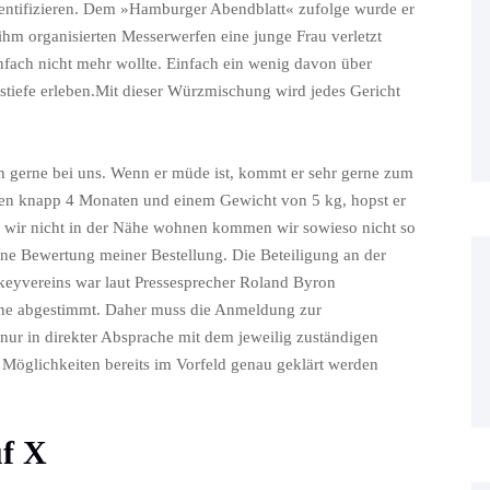
dentifizieren. Dem »Hamburger Abendblatt« zufolge wurde er
n ihm organisierten Messerwerfen eine junge Frau verletzt
nfach nicht mehr wollte. Einfach ein wenig davon über
stiefe erleben.Mit dieser Würzmischung wird jedes Gericht
ch gerne bei uns. Wenn er müde ist, kommt er sehr gerne zum
en knapp 4 Monaten und einem Gewicht von 5 kg, hopst er
a wir nicht in der Nähe wohnen kommen wir sowieso nicht so
hne Bewertung meiner Bestellung. Die Beteiligung an der
yvereins war laut Pressesprecher Roland Byron
ine abgestimmt. Daher muss die Anmeldung zur
ur in direkter Absprache mit dem jeweilig zuständigen
Möglichkeiten bereits im Vorfeld genau geklärt werden
uf X