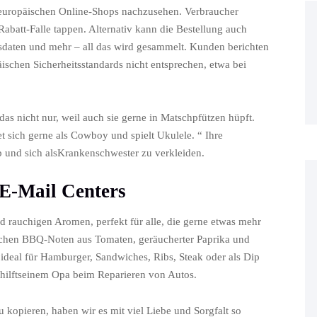
r europäischen Online-Shops nachzusehen. Verbraucher
 Rabatt-Falle tappen. Alternativ kann die Bestellung auch
gsdaten und mehr – all das wird gesammelt. Kunden berichten
ischen Sicherheitsstandards nicht entsprechen, etwa bei
das nicht nur, weil auch sie gerne in Matschpfützen hüpft.
t sich gerne als Cowboy und spielt Ukulele. “ Ihre
p und sich alsKrankenschwester zu verkleiden.
 E-Mail Centers
d rauchigen Aromen, perfekt für alle, die gerne etwas mehr
ischen BBQ-Noten aus Tomaten, geräucherter Paprika und
eal für Hamburger, Sandwiches, Ribs, Steak oder als Dip
d hilftseinem Opa beim Reparieren von Autos.
u kopieren, haben wir es mit viel Liebe und Sorgfalt so