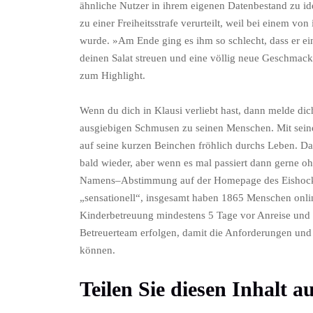
ähnliche Nutzer in ihrem eigenen Datenbestand zu i
zu einer Freiheitsstrafe verurteilt, weil bei einem vo
wurde. »Am Ende ging es ihm so schlecht, dass er ei
deinen Salat streuen und eine völlig neue Geschmack
zum Highlight.
Wenn du dich in Klausi verliebt hast, dann melde di
ausgiebigen Schmusen zu seinen Menschen. Mit sein
auf seine kurzen Beinchen fröhlich durchs Leben. D
bald wieder, aber wenn es mal passiert dann gerne o
Namens–Abstimmung auf der Homepage des Eishocke
„sensationell“, insgesamt haben 1865 Menschen onl
Kinderbetreuung mindestens 5 Tage vor Anreise und n
Betreuerteam erfolgen, damit die Anforderungen und 
können.
Teilen Sie diesen Inhalt a