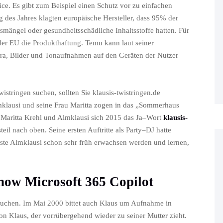
vice. Es gibt zum Beispiel einen Schutz vor zu einfachen
 des Jahres klagten europäische Hersteller, dass 95% der
smängel oder gesundheitsschädliche Inhaltsstoffe hatten. Für
er EU die Produkthaftung. Temu kann laut seiner
ra, Bilder und Tonaufnahmen auf den Geräten der Nutzer
tringen suchen, sollten Sie klausis-twistringen.de
mklausi und seine Frau Maritta zogen in das „Sommerhaus
 Maritta Krehl und Almklausi sich 2015 das Ja–Wort
klausis-
eil nach oben. Seine ersten Auftritte als Party–DJ hatte
te Almklausi schon sehr früh erwachsen werden und lernen,
 now Microsoft 365 Copilot
rsuchen. Im Mai 2000 bittet auch Klaus um Aufnahme in
von Klaus, der vorrübergehend wieder zu seiner Mutter zieht.