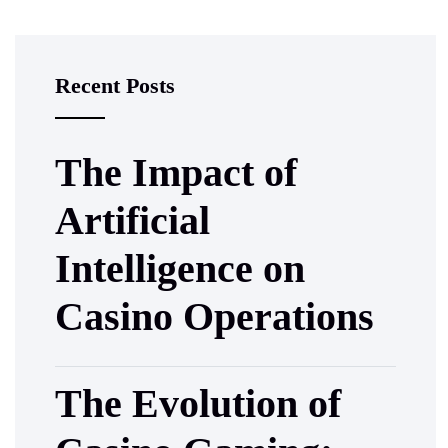
Recent Posts
The Impact of
Artificial
Intelligence on
Casino Operations
The Evolution of