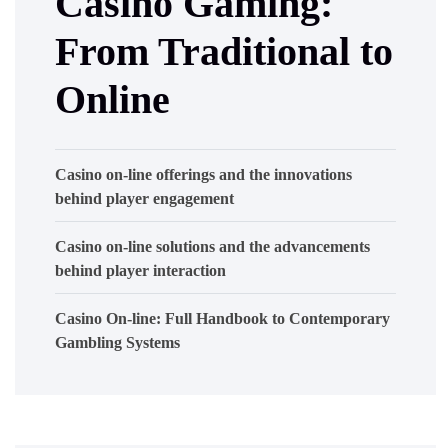
Casino Gaming:
From Traditional to
Online
Casino on-line offerings and the innovations
behind player engagement
Casino on-line solutions and the advancements
behind player interaction
Casino On-line: Full Handbook to Contemporary
Gambling Systems