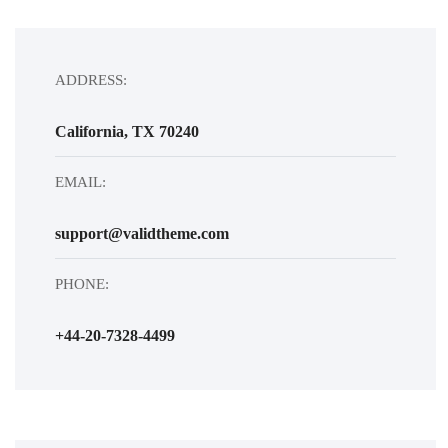
ADDRESS:
California, TX 70240
EMAIL:
support@validtheme.com
PHONE:
+44-20-7328-4499