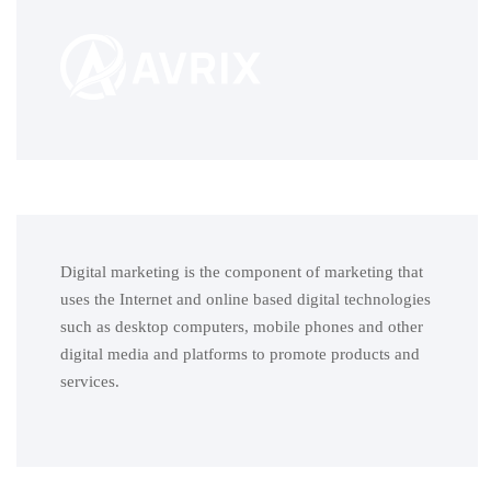
Digital marketing is the component of marketing that
uses the Internet and online based digital technologies
such as desktop computers, mobile phones and other
digital media and platforms to promote products and
services.