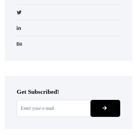
Get Subscribed!