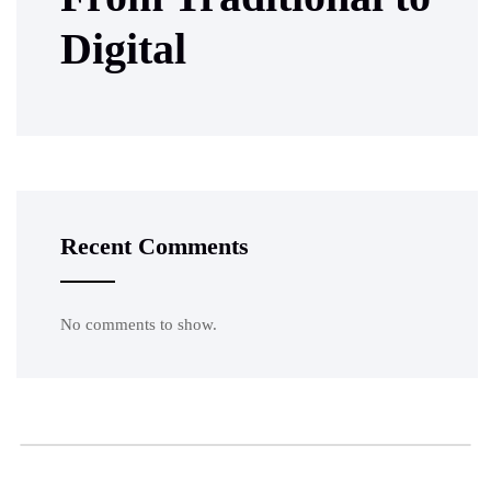
Digital
Recent Comments
No comments to show.