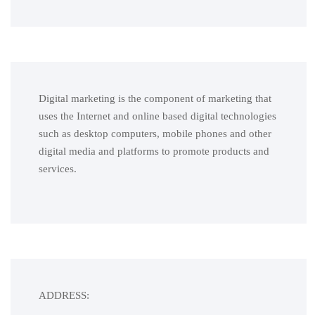
Digital marketing is the component of marketing that
uses the Internet and online based digital technologies
such as desktop computers, mobile phones and other
digital media and platforms to promote products and
services.
ADDRESS: