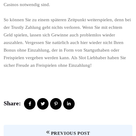
Casinos notwendig sind.
So können Sie zu einem späteren Zeitpunkt weiterspielen, denn bei
der Trustly Zahlung geht nichts verloren. Wenn Sie mit echtem
Geld spielen, lassen sich Gewinne auch problemlos wieder
auszahlen. Vergessen Sie natürlich auch hier wieder nicht Ihren
Bonus ohne Einzahlung, der in Form von Startguthaben oder
Freispielen vergeben werden kann. Als Slot Liebhaber haben Sie
sicher Freude an Freispielen ohne Einzahlung!
Share:
PREVIOUS POST