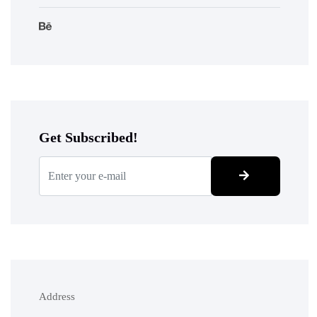
Get Subscribed!
Address