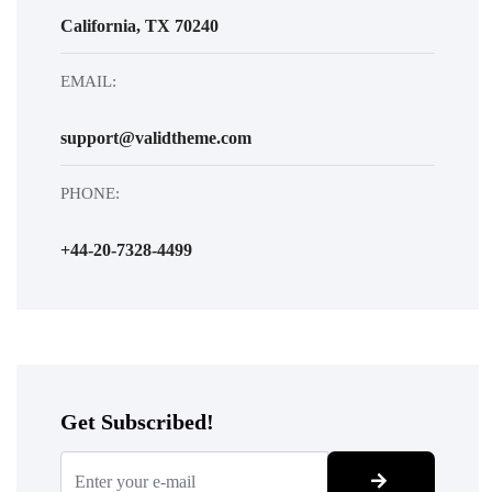
California, TX 70240
EMAIL:
support@validtheme.com
PHONE:
+44-20-7328-4499
Get Subscribed!