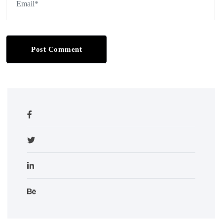
Post Comment