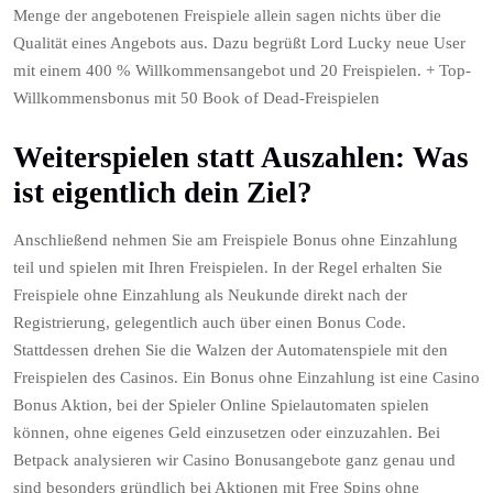
Menge der angebotenen Freispiele allein sagen nichts über die
Qualität eines Angebots aus. Dazu begrüßt Lord Lucky neue User
mit einem 400 % Willkommensangebot und 20 Freispielen. + Top-
Willkommensbonus mit 50 Book of Dead-Freispielen
Weiterspielen statt Auszahlen: Was
ist eigentlich dein Ziel?
Anschließend nehmen Sie am Freispiele Bonus ohne Einzahlung
teil und spielen mit Ihren Freispielen. In der Regel erhalten Sie
Freispiele ohne Einzahlung als Neukunde direkt nach der
Registrierung, gelegentlich auch über einen Bonus Code.
Stattdessen drehen Sie die Walzen der Automatenspiele mit den
Freispielen des Casinos. Ein Bonus ohne Einzahlung ist eine Casino
Bonus Aktion, bei der Spieler Online Spielautomaten spielen
können, ohne eigenes Geld einzusetzen oder einzuzahlen. Bei
Betpack analysieren wir Casino Bonusangebote ganz genau und
sind besonders gründlich bei Aktionen mit Free Spins ohne