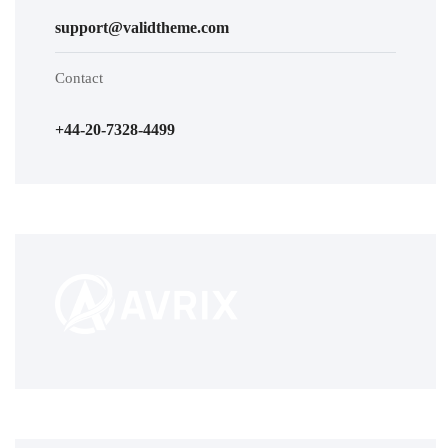
support@validtheme.com
Contact
+44-20-7328-4499