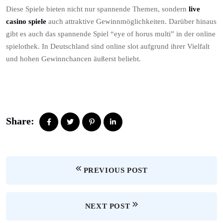
Diese Spiele bieten nicht nur spannende Themen, sondern
live
casino spiele
auch attraktive Gewinnmöglichkeiten. Darüber hinaus
gibt es auch das spannende Spiel “eye of horus multi” in der online
spielothek. In Deutschland sind online slot aufgrund ihrer Vielfalt
und hohen Gewinnchancen äußerst beliebt.
Share:
PREVIOUS POST
NEXT POST