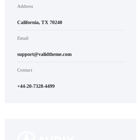
Address
California, TX 70240
Email
support@validtheme.com
Contact
+44-20-7328-4499