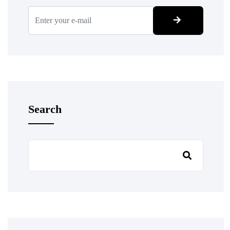
Search