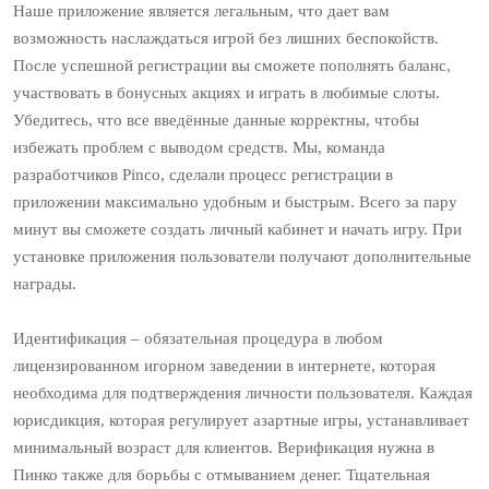
Наше приложение является легальным, что дает вам
возможность наслаждаться игрой без лишних беспокойств.
После успешной регистрации вы сможете пополнять баланс,
участвовать в бонусных акциях и играть в любимые слоты.
Убедитесь, что все введённые данные корректны, чтобы
избежать проблем с выводом средств. Мы, команда
разработчиков Pinco, сделали процесс регистрации в
приложении максимально удобным и быстрым. Всего за пару
минут вы сможете создать личный кабинет и начать игру. При
установке приложения пользователи получают дополнительные
награды.
Идентификация – обязательная процедура в любом
лицензированном игорном заведении в интернете, которая
необходима для подтверждения личности пользователя. Каждая
юрисдикция, которая регулирует азартные игры, устанавливает
минимальный возраст для клиентов. Верификация нужна в
Пинко также для борьбы с отмыванием денег. Тщательная