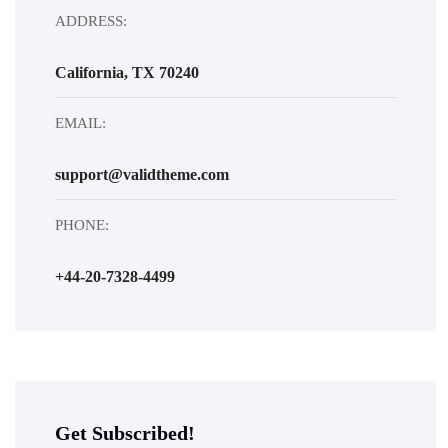
ADDRESS:
California, TX 70240
EMAIL:
support@validtheme.com
PHONE:
+44-20-7328-4499
Get Subscribed!