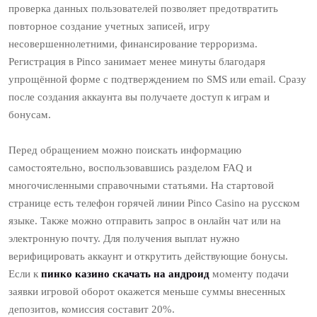
проверка данных пользователей позволяет предотвратить
повторное создание учетных записей, игру
несовершеннолетними, финансирование терроризма.
Регистрация в Pinco занимает менее минуты благодаря
упрощённой форме с подтверждением по SMS или email. Сразу
после создания аккаунта вы получаете доступ к играм и
бонусам.
Перед обращением можно поискать информацию
самостоятельно, воспользовавшись разделом FAQ и
многочисленными справочными статьями. На стартовой
странице есть телефон горячей линии Pinco Casino на русском
языке. Также можно отправить запрос в онлайн чат или на
электронную почту. Для получения выплат нужно
верифицировать аккаунт и открутить действующие бонусы.
Если к
пинко казино скачать на андроид
моменту подачи
заявки игровой оборот окажется меньше суммы внесенных
депозитов, комиссия составит 20%.