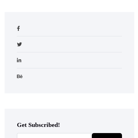
Get Subscribed!