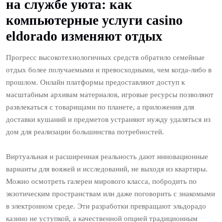
на службе уюта: как
компьютерные услуги casino
eldorado изменяют отдых
Прогресс высокотехнологичных средств обратило семейные
отдых более получаемыми и превосходными, чем когда-либо в
прошлом. Онлайн платформы предоставляют доступ к
масштабным архивам материалов, игровые ресурсы позволяют
развлекаться с товарищами по планете, а приложения для
доставки кушаний и предметов устраняют нужду удаляться из
дом для реализации большинства потребностей.
Виртуальная и расширенная реальность дают инновационные
варианты для вояжей и исследований, не выходя из квартиры.
Можно осмотреть галереи мирового класса, побродить по
экзотическим пространствам или даже поговорить с знакомыми
в электронном среде. Эти разработки превращают эльдорадо
казино не уступкой, а качественной опцией традиционным