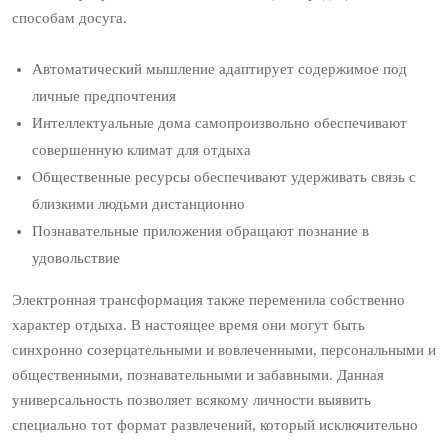
способам досуга.
Автоматический мышление адаптирует содержимое под
личные предпочтения
Интеллектуальные дома самопроизвольно обеспечивают
совершенную климат для отдыха
Общественные ресурсы обеспечивают удерживать связь с
близкими людьми дистанционно
Познавательные приложения обращают познание в
удовольствие
Электронная трансформация также переменила собственно
характер отдыха. В настоящее время они могут быть
синхронно созерцательными и вовлеченными, персональными и
общественными, познавательными и забавными. Данная
универсальность позволяет всякому личности выявить
специально тот формат развлечений, который исключительно