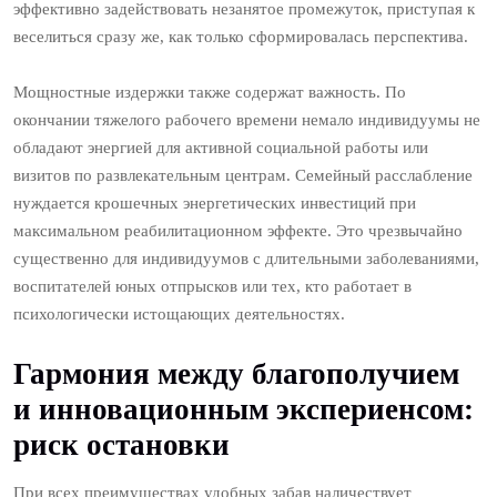
эффективно задействовать незанятое промежуток, приступая к
веселиться сразу же, как только сформировалась перспектива.
Мощностные издержки также содержат важность. По
окончании тяжелого рабочего времени немало индивидуумы не
обладают энергией для активной социальной работы или
визитов по развлекательным центрам. Семейный расслабление
нуждается крошечных энергетических инвестиций при
максимальном реабилитационном эффекте. Это чрезвычайно
существенно для индивидуумов с длительными заболеваниями,
воспитателей юных отпрысков или тех, кто работает в
психологически истощающих деятельностях.
Гармония между благополучием
и инновационным экспериенсом:
риск остановки
При всех преимуществах удобных забав наличествует