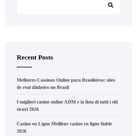
Recent Posts
Melhores Cassinos Online para Brasileiros: sites
de real dinheiro no Brasil
I migliori casinò online ADM e la lista di tutti i siti
sicuri 2026
Casino en Ligne Meilleur casino en ligne fiable
2026