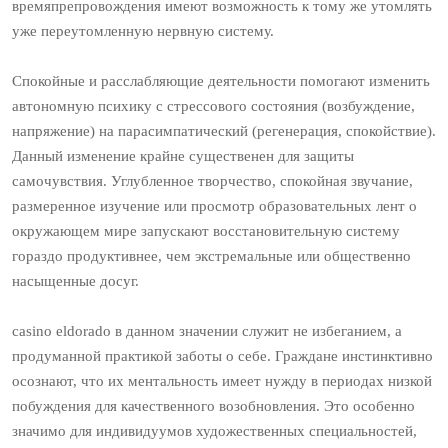
времяпрепровождения имеют возможность к тому же утомлять
уже переутомленную нервную систему.
Спокойные и расслабляющие деятельности помогают изменить
автономную психику с стрессового состояния (возбуждение,
напряжение) на парасимпатический (регенерация, спокойствие).
Данный изменение крайне существенен для защиты
самочувствия. Углубленное творчество, спокойная звучание,
размеренное изучение или просмотр образовательных лент о
окружающем мире запускают восстановительную систему
гораздо продуктивнее, чем экстремальные или общественно
насыщенные досуг.
casino eldorado в данном значении служит не избеганием, а
продуманной практикой заботы о себе. Граждане инстинктивно
осознают, что их ментальность имеет нужду в периодах низкой
побуждения для качественного возобновления. Это особенно
значимо для индивидуумов художественных специальностей,