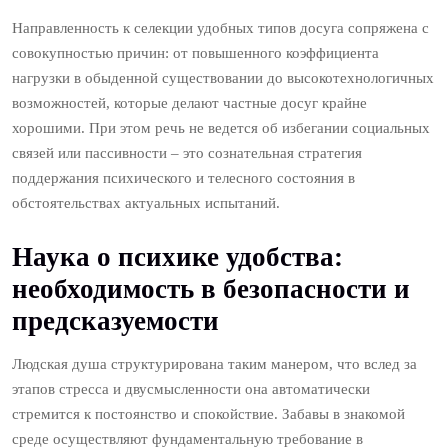
Направленность к селекции удобных типов досуга сопряжена с
совокупностью причин: от повышенного коэффициента
нагрузки в обыденной существовании до высокотехнологичных
возможностей, которые делают частные досуг крайне
хорошими. При этом речь не ведется об избегании социальных
связей или пассивности – это сознательная стратегия
поддержания психического и телесного состояния в
обстоятельствах актуальных испытаний.
Наука о психике удобства:
необходимость в безопасности и
предсказуемости
Людская душа структурирована таким манером, что вслед за
этапов стресса и двусмысленности она автоматически
стремится к постоянство и спокойствие. Забавы в знакомой
среде осуществляют фундаментальную требование в