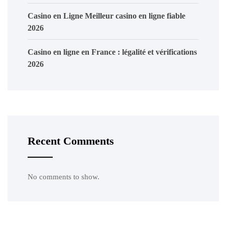
Casino en Ligne Meilleur casino en ligne fiable
2026
Casino en ligne en France : légalité et vérifications
2026
Recent Comments
No comments to show.