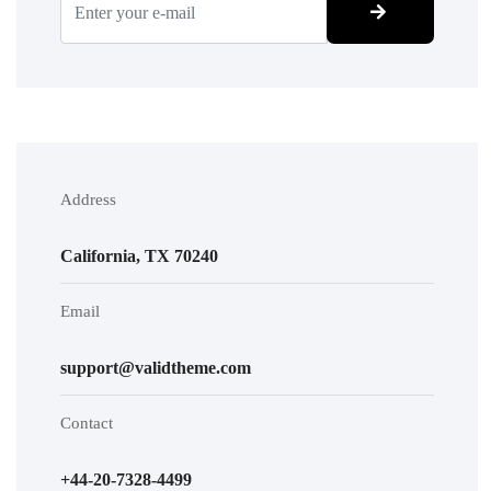
Address
California, TX 70240
Email
support@validtheme.com
Contact
+44-20-7328-4499