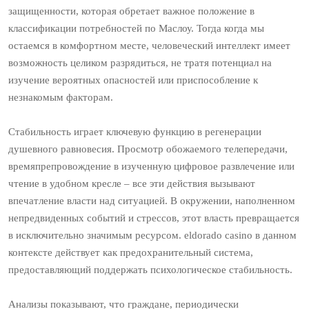
защищенности, которая обретает важное положение в
классификации потребностей по Маслоу. Тогда когда мы
остаемся в комфортном месте, человеческий интеллект имеет
возможность целиком разрядиться, не тратя потенциал на
изучение вероятных опасностей или приспособление к
незнакомым факторам.
Стабильность играет ключевую функцию в регенерации
душевного равновесия. Просмотр обожаемого телепередачи,
времяпрепровождение в изученную цифровое развлечение или
чтение в удобном кресле – все эти действия вызывают
впечатление власти над ситуацией. В окружении, наполненном
непредвиденных событий и стрессов, этот власть превращается
в исключительно значимым ресурсом. eldorado casino в данном
контексте действует как предохранительный система,
предоставляющий поддержать психологическое стабильность.
Анализы показывают, что граждане, периодически