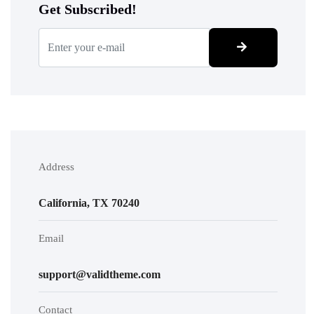
Get Subscribed!
Address
California, TX 70240
Email
support@validtheme.com
Contact