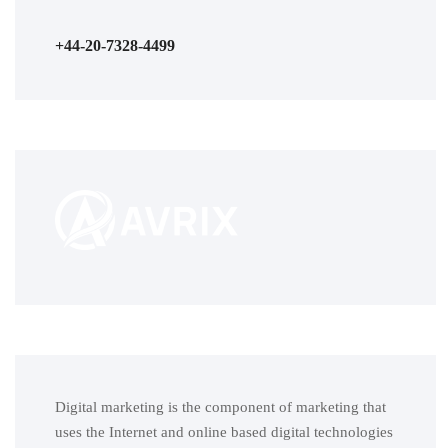
+44-20-7328-4499
Digital marketing is the component of marketing that
uses the Internet and online based digital technologies