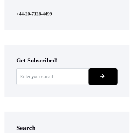
+44-20-7328-4499
Get Subscribed!
Search