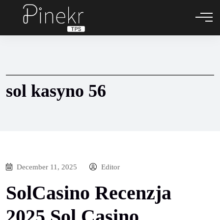
sol kasyno 56
December 11, 2025
Editor
SolCasino Recenzja
2025 Sol Casino