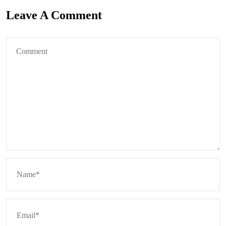
Leave A Comment