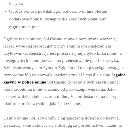
kasyna.
Oprócz bonusu powitalnego, Sol casino online oferuje
dodatkowe bonusy dostępne dla kolejnych wpłat oraz
regularnych gier.
Ogólnie rzecz biorąc, Sol Casino sprawia pozytywne wrażenie,
łącząc wysokiej jakości gry z przyjemnym doświadczeniem
użytkownika. Rejestracja jest prosta i zajmuje tylko kilka minut, a
dostępny tryb demo pozwala na przetestowanie gier bez ryzyka.
Styl inspirowany starożytnym Egiptem od razu przyciąga uwagę, a
różnorodność gier pozwala każdemu znaleźć coś dla siebie.
legalne
kasyno w polsce online
Sol Casino to jedno z tych kasyn online,
które zrobiło na mnie wrażenie od pierwszego wejrzenia. Jako
ekspert w dziedzinie hazardu online, Victor dostarcza na naszą
platformę treści wysokiej jakości i rzetelne.
Сasino online Sol, aby omówić ograniczenia dostępu do kasyna,
wystarczy skontaktować się z obsługą za pośrednictwem czatu na