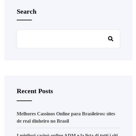
Search
Recent Posts
Melhores Cassinos Online para Brasileiros: sites
de real dinheiro no Brasil
I migliori casinò online ADM e la lista di tutti i siti