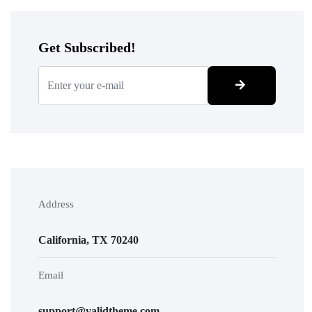
Get Subscribed!
Address
California, TX 70240
Email
support@validtheme.com