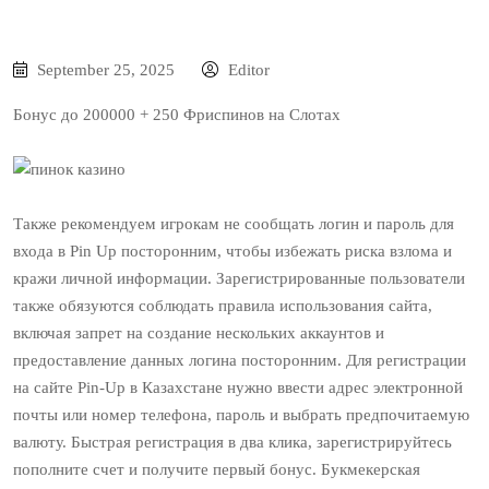
September 25, 2025
Editor
Бонус до 200000 + 250 Фриспинов на Слотах
Также рекомендуем игрокам не сообщать логин и пароль для
входа в Pin Up посторонним, чтобы избежать риска взлома и
кражи личной информации. Зарегистрированные пользователи
также обязуются соблюдать правила использования сайта,
включая запрет на создание нескольких аккаунтов и
предоставление данных логина посторонним. Для регистрации
на сайте Pin-Up в Казахстане нужно ввести адрес электронной
почты или номер телефона, пароль и выбрать предпочитаемую
валюту. Быстрая регистрация в два клика, зарегистрируйтесь
пополните счет и получите первый бонус. Букмекерская