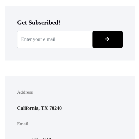
Get Subscribed!
Address
California, TX 70240
Email