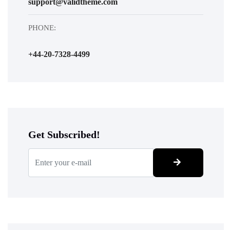
support@validtheme.com
PHONE:
+44-20-7328-4499
Get Subscribed!