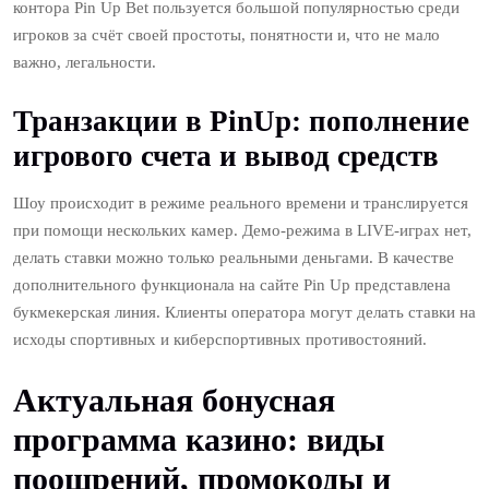
контора Pin Up Bet пользуется большой популярностью среди
игроков за счёт своей простоты, понятности и, что не мало
важно, легальности.
Транзакции в PinUp: пополнение
игрового счета и вывод средств
Шоу происходит в режиме реального времени и транслируется
при помощи нескольких камер. Демо-режима в LIVE-играх нет,
делать ставки можно только реальными деньгами. В качестве
дополнительного функционала на сайте Pin Up представлена
букмекерская линия. Клиенты оператора могут делать ставки на
исходы спортивных и киберспортивных противостояний.
Актуальная бонусная
программа казино: виды
поощрений, промокоды и