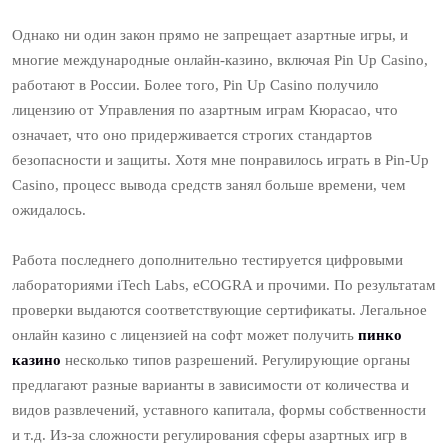
Однако ни один закон прямо не запрещает азартные игры, и
многие международные онлайн-казино, включая Pin Up Casino,
работают в России. Более того, Pin Up Casino получило
лицензию от Управления по азартным играм Кюрасао, что
означает, что оно придерживается строгих стандартов
безопасности и защиты. Хотя мне понравилось играть в Pin-Up
Casino, процесс вывода средств занял больше времени, чем
ожидалось.
Работа последнего дополнительно тестируется цифровыми
лабораториями iTech Labs, eCOGRA и прочими. По результатам
проверки выдаются соответствующие сертификаты. Легальное
онлайн казино с лицензией на софт может получить
пинко
казино
несколько типов разрешений. Регулирующие органы
предлагают разные варианты в зависимости от количества и
видов развлечений, уставного капитала, формы собственности
и т.д. Из-за сложности регулирования сферы азартных игр в