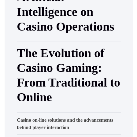
Intelligence on
Casino Operations
The Evolution of
Casino Gaming:
From Traditional to
Online
Casino on-line solutions and the advancements
behind player interaction