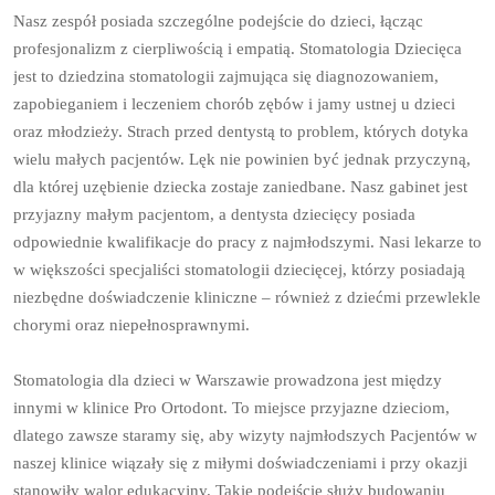
Nasz zespół posiada szczególne podejście do dzieci, łącząc
profesjonalizm z cierpliwością i empatią. Stomatologia Dziecięca
jest to dziedzina stomatologii zajmująca się diagnozowaniem,
zapobieganiem i leczeniem chorób zębów i jamy ustnej u dzieci
oraz młodzieży. Strach przed dentystą to problem, których dotyka
wielu małych pacjentów. Lęk nie powinien być jednak przyczyną,
dla której uzębienie dziecka zostaje zaniedbane. Nasz gabinet jest
przyjazny małym pacjentom, a dentysta dziecięcy posiada
odpowiednie kwalifikacje do pracy z najmłodszymi. Nasi lekarze to
w większości specjaliści stomatologii dziecięcej, którzy posiadają
niezbędne doświadczenie kliniczne – również z dziećmi przewlekle
chorymi oraz niepełnosprawnymi.
Stomatologia dla dzieci w Warszawie prowadzona jest między
innymi w klinice Pro Ortodont. To miejsce przyjazne dzieciom,
dlatego zawsze staramy się, aby wizyty najmłodszych Pacjentów w
naszej klinice wiązały się z miłymi doświadczeniami i przy okazji
stanowiły walor edukacyjny. Takie podejście służy budowaniu