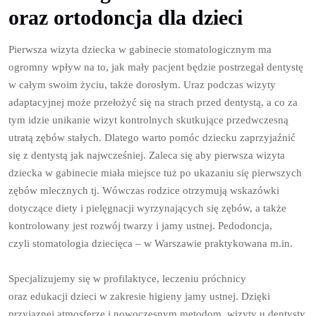
oraz ortodoncja dla dzieci
Pierwsza wizyta dziecka w gabinecie stomatologicznym ma
ogromny wpływ na to, jak mały pacjent będzie postrzegał dentystę
w całym swoim życiu, także dorosłym. Uraz podczas wizyty
adaptacyjnej może przełożyć się na strach przed dentystą, a co za
tym idzie unikanie wizyt kontrolnych skutkujące przedwczesną
utratą zębów stałych. Dlatego warto pomóc dziecku zaprzyjaźnić
się z dentystą jak najwcześniej. Zaleca się aby pierwsza wizyta
dziecka w gabinecie miała miejsce tuż po ukazaniu się pierwszych
zębów mlecznych tj. Wówczas rodzice otrzymują wskazówki
dotyczące diety i pielęgnacji wyrzynających się zębów, a także
kontrolowany jest rozwój twarzy i jamy ustnej. Pedodoncja,
czyli stomatologia dziecięca – w Warszawie praktykowana m.in.
Specjalizujemy się w profilaktyce, leczeniu próchnicy
oraz edukacji dzieci w zakresie higieny jamy ustnej. Dzięki
przyjaznej atmosferze i nowoczesnym metodom, wizyty u dentysty