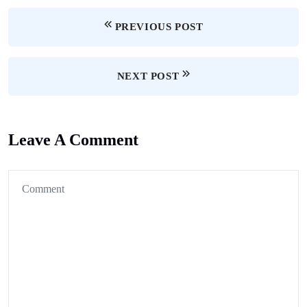
PREVIOUS POST
NEXT POST
Leave A Comment