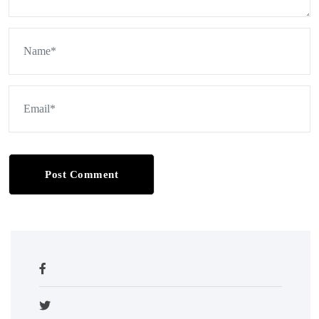
Post Comment