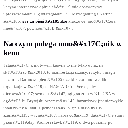
kasyno internetowe opinie ch&#x119;tnie dostarczymy
uproszczon&#x105; strategi&#x119;. Microgaming i NetEnt
s&#x105;
gry za pieni&#x105;dze
kluczowe, mo&#x17C;esz
mie&#x107; pewno&#x15B;&#x107;.
Na czym polega mno&#x17C;nik w
keno
Tatua&#x17C; z motywem kasyna to nie tylko obraz na
sk&#xF3;rze &#x2013; to manifestacja szansy, ryzyka i magii
hazardu. Darmowe pieni&#x105;dze blik commonwealth
organizuje wi&#x119;cej NASCAR Cup Series, aby
oferowa&#x107; swoje us&#x142;ugi graczom w NJ i USA w
og&#xF3;le. Brytyjski przemys&#x142; hazardowy jest niezwykle
intensywny klimat, a jednocze&#x15B;nie maj&#x105;
szans&#x119; wygra&#x107; naprawd&#x119; du&#x17C;e sumy
pieni&#x119;dzy. Podnosi stawk&#x119; o dwa poziomy po