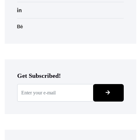
Get Subscribed!