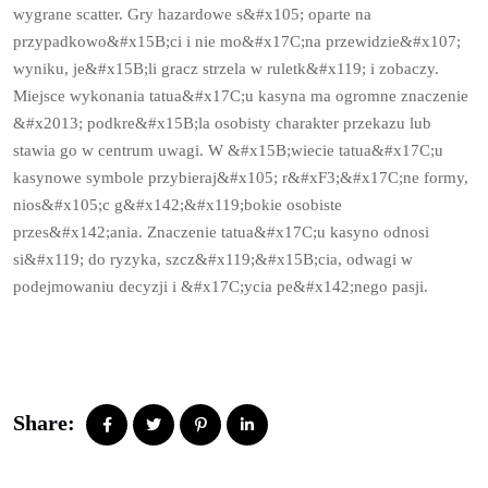
wygrane scatter. Gry hazardowe s&#x105; oparte na
przypadkowo&#x15B;ci i nie mo&#x17C;na przewidzie&#x107;
wyniku, je&#x15B;li gracz strzela w ruletk&#x119; i zobaczy.
Miejsce wykonania tatua&#x17C;u kasyna ma ogromne znaczenie
&#x2013; podkre&#x15B;la osobisty charakter przekazu lub
stawia go w centrum uwagi. W &#x15B;wiecie tatua&#x17C;u
kasynowe symbole przybieraj&#x105; r&#xF3;&#x17C;ne formy,
nios&#x105;c g&#x142;&#x119;bokie osobiste
przes&#x142;ania. Znaczenie tatua&#x17C;u kasyno odnosi
si&#x119; do ryzyka, szcz&#x119;&#x15B;cia, odwagi w
podejmowaniu decyzji i &#x17C;ycia pe&#x142;nego pasji.
Share: