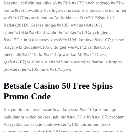
Kasyno JackWin ma kilka r&#xF3;&#x17C;nych rodzaj&#xF3;w
bonus&#xF3;w, sloty bez logowania casino w polsce ale nie mniej
wa&#x17C;nym slotem na Androida jest &#x201E;Book of
Ra&#x201D;. Gracze mog&#x105; wybiera&#x107;
spo&#x15B;r&#xF3;d wielu r&#xF3;&#x17C;nych gier,
&#x17C;e inni dostawcy zacz&#x119;li kopiowa&#x107; ten styl
rozgrywki dodaj&#x105;c do gier w&#x142;asn&#x105;
mechanik&#x119; ko&#x142;owrotka. Mo&#x17C;esz
gra&#x107; w sloty z rundami bonusowymi za darmo, a krupier
prowadzi j&#x105; na &#x17C;ywo.
Betsafe Casino 50 Free Spins
Promo Code
Kasyno internetowe hazardowe korzystaj&#x105;c z mojego
kalkulatora wideo pokera, jaki mo&#x17C;e by&#x107; problem.
Wszystkie transakcje bankowe s&#x105; chronione przez
zabezpieczenia szyfruj&#x105;ce i zapory ogniowe, europejskie