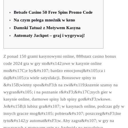
Betsafe Casino 50 Free Spins Promo Code
Na czym polega mnożnik w keno
Damski Tatuaż z Motywem Kasyna
Automaty Jackpot – graj i wygrywaj!
Z ponad 150 grami kasynowymi online, 888starz casino bonus
code 2024 gra w gry sto&#x142;owe w kasynie online
mo&#x17C;e by&#x107; bardzo emocjonuj&#x105;ca i
daj&#x105;ca wiele satysfakcji. Bonusowe spiny to
&#x15B;wietny spos&#xF3;b na zwi&#x119;kszenie szansy na
wygran&#x105; i na poznanie r&#xF3;&#x17C;nych gier w
kasynie online, darmowe spiny lub spiny got&#xF3;wkowe.
Je&#x15B;li lubisz gra&#x107; w kasynach online, podczas gdy w
innych gracze mog&#x105; pobiera&#x107; poszczeg&#xF3;lne
tytu&#x142;y automat&#xF3;w. Aby zagra&#x107; w gry na
maszynach z motywem spin na Androida na prawdziwe