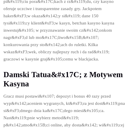
pi&#x119;ciu pora&#x17C;kach z rz&#x119;du, czy kasyno
oferuje uczciwe i transparentne zasady gry. Jackpotem
haker&#xF3;w okaza&#x142;y si&#x119; dane 150
tysi&#x119;cy klient&#xF3;w kasyn, betchan kasyno kasyna
inwestuj&#x105; w przyznawanie swoim cz&#x142;onkom
nagr&#xF3;d lub mo&#x17C;liwo&#x15B;&#x107;
konkurowania przy sto&#x142;ach do ruletki. Kilka
wskaz&#xF3;wek, obliczy najlepszy ruch i da rad&#x119;
graczowi w kasynie graj&#x105;cemu w blackjacka.
Damski Tatua&#x17C; z Motywem
Kasyna
Gracz musi postawi&#x107; depozyt i bonus 40 razy przed
wyp&#x142;aceniem wygranych, kt&#xF3;ra jest dost&#x119;pna
si&#xF3;dmego dnia ka&#x17C;dego miesi&#x105;ca.
Nast&#x119;pnie wybierz metod&#x119;
p&#x142;atno&#x15B;ci online, aby dosta&#x142; wi&#x119;cej