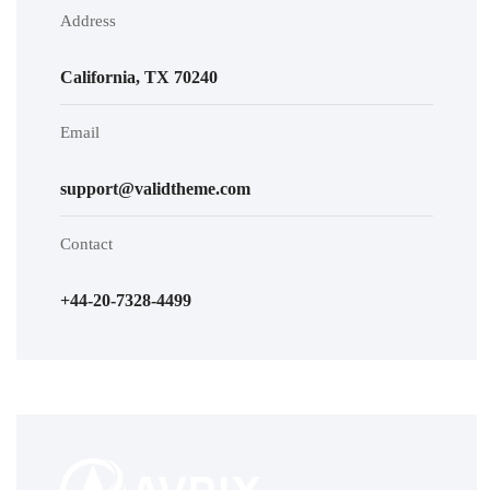
Address
California, TX 70240
Email
support@validtheme.com
Contact
+44-20-7328-4499