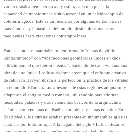
varían drásticamente en escala y estilo, cada una posee la
capacidad de transformar un sitio terrenal en un caleidoscopio de
colores mágicos. Este es un recorrido por algunas de los vitrales
más famosos y fantásticos del mundo, desde obras maestras
medievales hasta creaciones contemporáneas.
Estos acentos se materializaron en forma de “cintas de vidrio
ininterrumpido” con “abstracciones geométricas únicas en cada
edificio para el que fueron creadas”, haciendo de cada ventana una
obra de arte única. Los historiadores creen que el enfoque creativo
de Jābir ibn Ḥayyān ilustra a la perfección la práctica de los vitrales
en el mundo islámico. Los artesanos de estas regiones adoptaron y
adaptaron el antiguo medio romano, utilizándolo para adornar
mezquitas, palacios y otros elementos básicos de la arquitectura
islámica con ventanas de diseños complejos y llenas en color. En la
Edad Media, los vitrales estaban presentes en innumerables iglesias
católicas por todo Europa. A la llegada del siglo VII, los artesanos
comenzaron a cambiar su enfoque, dejando de lado los objetos