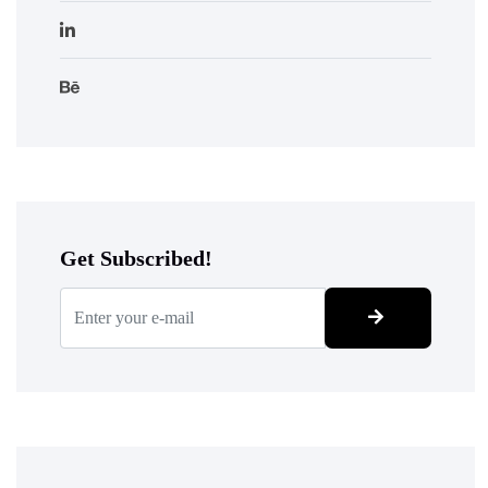
Get Subscribed!