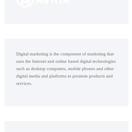
Digital marketing is the component of marketing that
uses the Internet and online based digital technologies
such as desktop computers, mobile phones and other
digital media and platforms to promote products and
services.