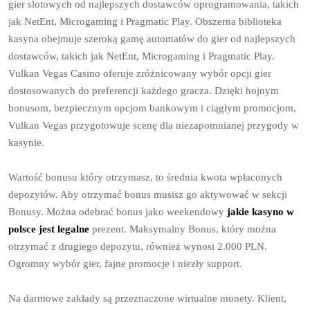
gier slotowych od najlepszych dostawców oprogramowania, takich
jak NetEnt, Microgaming i Pragmatic Play. Obszerna biblioteka
kasyna obejmuje szeroką gamę automatów do gier od najlepszych
dostawców, takich jak NetEnt, Microgaming i Pragmatic Play.
Vulkan Vegas Casino oferuje zróżnicowany wybór opcji gier
dostosowanych do preferencji każdego gracza. Dzięki hojnym
bonusom, bezpiecznym opcjom bankowym i ciągłym promocjom,
Vulkan Vegas przygotowuje scenę dla niezapomnianej przygody w
kasynie.
Wartość bonusu który otrzymasz, to średnia kwota wpłaconych
depozytów. Aby otrzymać bonus musisz go aktywować w sekcji
Bonusy. Można odebrać bonus jako weekendowy
jakie kasyno w
polsce jest legalne
prezent. Maksymalny Bonus, który można
otrzymać z drugiego depozytu, również wynosi 2.000 PLN.
Ogromny wybór gier, fajne promocje i niezły support.
Na darmowe zakłady są przeznaczone wirtualne monety. Klient,