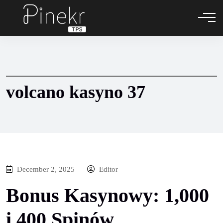
volcano kasyno 37
December 2, 2025
Editor
Bonus Kasynowy: 1,000
i 400 Spinów