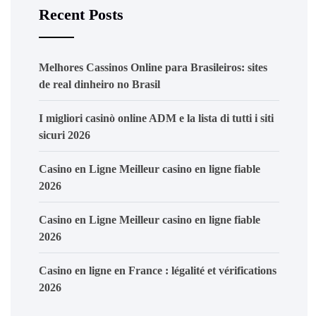
Recent Posts
Melhores Cassinos Online para Brasileiros: sites
de real dinheiro no Brasil
I migliori casinò online ADM e la lista di tutti i siti
sicuri 2026
Casino en Ligne Meilleur casino en ligne fiable
2026
Casino en Ligne Meilleur casino en ligne fiable
2026
Casino en ligne en France : légalité et vérifications
2026