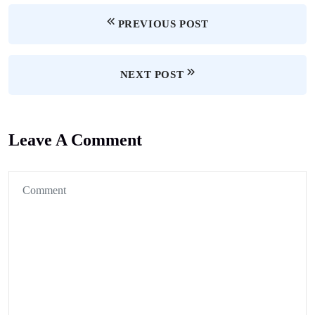
PREVIOUS POST
NEXT POST
Leave A Comment