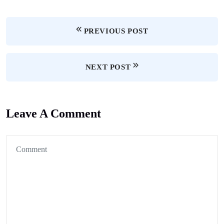
PREVIOUS POST
NEXT POST
Leave A Comment