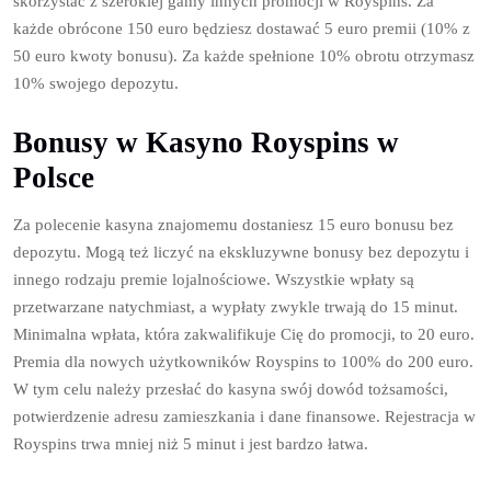
skorzystać z szerokiej gamy innych promocji w Royspins. Za
każde obrócone 150 euro będziesz dostawać 5 euro premii (10% z
50 euro kwoty bonusu). Za każde spełnione 10% obrotu otrzymasz
10% swojego depozytu.
Bonusy w Kasyno Royspins w
Polsce
Za polecenie kasyna znajomemu dostaniesz 15 euro bonusu bez
depozytu. Mogą też liczyć na ekskluzywne bonusy bez depozytu i
innego rodzaju premie lojalnościowe. Wszystkie wpłaty są
przetwarzane natychmiast, a wypłaty zwykle trwają do 15 minut.
Minimalna wpłata, która zakwalifikuje Cię do promocji, to 20 euro.
Premia dla nowych użytkowników Royspins to 100% do 200 euro.
W tym celu należy przesłać do kasyna swój dowód tożsamości,
potwierdzenie adresu zamieszkania i dane finansowe. Rejestracja w
Royspins trwa mniej niż 5 minut i jest bardzo łatwa.