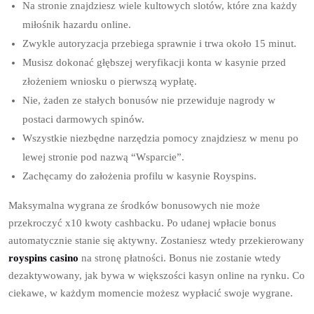
Na stronie znajdziesz wiele kultowych slotów, które zna każdy
miłośnik hazardu online.
Zwykle autoryzacja przebiega sprawnie i trwa około 15 minut.
Musisz dokonać głębszej weryfikacji konta w kasynie przed
złożeniem wniosku o pierwszą wypłatę.
Nie, żaden ze stałych bonusów nie przewiduje nagrody w
postaci darmowych spinów.
Wszystkie niezbędne narzędzia pomocy znajdziesz w menu po
lewej stronie pod nazwą “Wsparcie”.
Zachęcamy do założenia profilu w kasynie Royspins.
Maksymalna wygrana ze środków bonusowych nie może
przekroczyć x10 kwoty cashbacku. Po udanej wpłacie bonus
automatycznie stanie się aktywny. Zostaniesz wtedy przekierowany
royspins casino
na stronę płatności. Bonus nie zostanie wtedy
dezaktywowany, jak bywa w większości kasyn online na rynku. Co
ciekawe, w każdym momencie możesz wypłacić swoje wygrane.