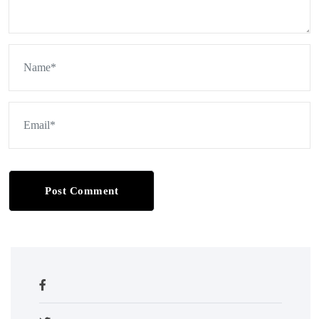
Post Comment