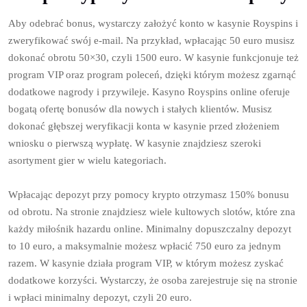
Aby odebrać bonus, wystarczy założyć konto w kasynie Royspins i
zweryfikować swój e-mail. Na przykład, wpłacając 50 euro musisz
dokonać obrotu 50×30, czyli 1500 euro. W kasynie funkcjonuje też
program VIP oraz program poleceń, dzięki którym możesz zgarnąć
dodatkowe nagrody i przywileje. Kasyno Royspins online oferuje
bogatą ofertę bonusów dla nowych i stałych klientów. Musisz
dokonać głębszej weryfikacji konta w kasynie przed złożeniem
wniosku o pierwszą wypłatę. W kasynie znajdziesz szeroki
asortyment gier w wielu kategoriach.
Wpłacając depozyt przy pomocy krypto otrzymasz 150% bonusu
od obrotu. Na stronie znajdziesz wiele kultowych slotów, które zna
każdy miłośnik hazardu online. Minimalny dopuszczalny depozyt
to 10 euro, a maksymalnie możesz wpłacić 750 euro za jednym
razem. W kasynie działa program VIP, w którym możesz zyskać
dodatkowe korzyści. Wystarczy, że osoba zarejestruje się na stronie
i wpłaci minimalny depozyt, czyli 20 euro.