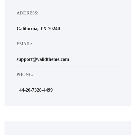
ADDRESS:
California, TX 70240
EMAIL:
support@validtheme.com
PHONE:
+44-20-7328-4499