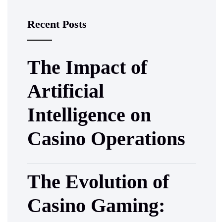
Recent Posts
The Impact of
Artificial
Intelligence on
Casino Operations
The Evolution of
Casino Gaming: