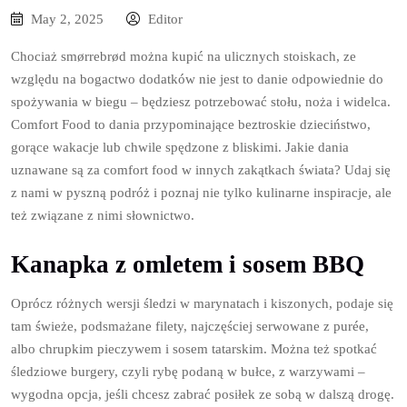
May 2, 2025
Editor
Chociaż smørrebrød można kupić na ulicznych stoiskach, ze
względu na bogactwo dodatków nie jest to danie odpowiednie do
spożywania w biegu – będziesz potrzebować stołu, noża i widelca.
Comfort Food to dania przypominające beztroskie dzieciństwo,
gorące wakacje lub chwile spędzone z bliskimi. Jakie dania
uznawane są za comfort food w innych zakątkach świata? Udaj się
z nami w pyszną podróż i poznaj nie tylko kulinarne inspiracje, ale
też związane z nimi słownictwo.
Kanapka z omletem i sosem BBQ
Oprócz różnych wersji śledzi w marynatach i kiszonych, podaje się
tam świeże, podsmażane filety, najczęściej serwowane z purée,
albo chrupkim pieczywem i sosem tatarskim. Można też spotkać
śledziowe burgery, czyli rybę podaną w bułce, z warzywami –
wygodna opcja, jeśli chcesz zabrać posiłek ze sobą w dalszą drogę.