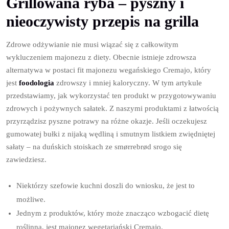
Grillowana ryba – pyszny i
nieoczywisty przepis na grilla
Zdrowe odżywianie nie musi wiązać się z całkowitym
wykluczeniem majonezu z diety. Obecnie istnieje zdrowsza
alternatywa w postaci fit majonezu wegańskiego Cremajo, który
jest
foodologia
zdrowszy i mniej kaloryczny. W tym artykule
przedstawiamy, jak wykorzystać ten produkt w przygotowywaniu
zdrowych i pożywnych sałatek. Z naszymi produktami z łatwością
przyrządzisz pyszne potrawy na różne okazje. Jeśli oczekujesz
gumowatej bułki z nijaką wędliną i smutnym listkiem zwiędniętej
sałaty – na duńskich stoiskach ze smørrebrød srogo się
zawiedziesz.
Niektórzy szefowie kuchni doszli do wniosku, że jest to
możliwe.
Jednym z produktów, który może znacząco wzbogacić dietę
roślinną, jest majonez wegetariański Cremajo.