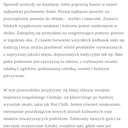
Sprawdź pomysły na śniadania, które poprawią humor w nawet
najbardziej pochmurny dzień. Poznaj najlepsze sposoby na
przyrządzenie jarmużu do obiadu – szybko i smacznie. Zaskocz
bliskich wyjątkowym smakiem i kolorem jesieni zamkniętym w
słoiku. Zainspiruj się pomysłami na rozgrzewające potrawy gotowe
w mgnieniu oka. Z czasem barwienie wszystkich kiełbasek stało się
tradycją i teraz można przebierać wśród produktów wytwarzanych
z najwyższej jakości mięsa, doprawianych tradycyjnie lub np. Rød
pølse podawane jest zazwyczaj na talerzu, z wybranymi sosami,
sałatką z ogórków, podsmażaną cebulką, sosami i świeżym
pieczywem.
W tym przewodniku przyjrzymy się bliżej różnym wersjom
majonezu wegańskiego Cremajo, od klasycznego po bardziej
wyraziste smaki, takie jak Hot Chilli. Jestem również smakoszem,
nieustannie poszukującym nowych doznań kulinarnych oraz
smaków towarzyszących podróżom. Zabieramy naszych gości na
nieczęsto uczęszczane ścieżki, wszędzie tam, gdzie sami już