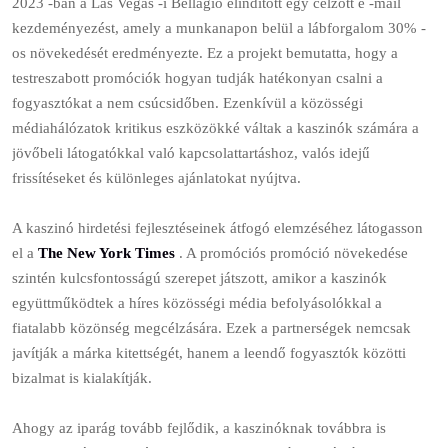
2023 -ban a Las Vegas -i Bellagio elindított egy célzott e -mail
kezdeményezést, amely a munkanapon belül a lábforgalom 30% -
os növekedését eredményezte. Ez a projekt bemutatta, hogy a
testreszabott promóciók hogyan tudják hatékonyan csalni a
fogyasztókat a nem csúcsidőben. Ezenkívül a közösségi
médiahálózatok kritikus eszközökké váltak a kaszinók számára a
jövőbeli látogatókkal való kapcsolattartáshoz, valós idejű
frissítéseket és különleges ajánlatokat nyújtva.
A kaszinó hirdetési fejlesztéseinek átfogó elemzéséhez látogasson
el a
The New York Times
. A promóciós promóció növekedése
szintén kulcsfontosságú szerepet játszott, amikor a kaszinók
együttműködtek a híres közösségi média befolyásolókkal a
fiatalabb közönség megcélzására. Ezek a partnerségek nemcsak
javítják a márka kitettségét, hanem a leendő fogyasztók közötti
bizalmat is kialakítják.
Ahogy az iparág tovább fejlődik, a kaszinóknak továbbra is