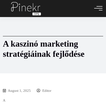
A kaszinó marketing
stratégiáinak fejlődése
August 1, 2025
Editor
A