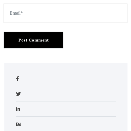
Post Comment