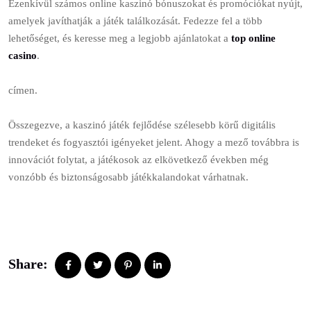
Ezenkívül számos online kaszinó bónuszokat és promóciókat nyújt,
amelyek javíthatják a játék találkozását. Fedezze fel a több
lehetőséget, és keresse meg a legjobb ajánlatokat a
top online
casino
.
címen.
Összegezve, a kaszinó játék fejlődése szélesebb körű digitális
trendeket és fogyasztói igényeket jelent. Ahogy a mező továbbra is
innovációt folytat, a játékosok az elkövetkező években még
vonzóbb és biztonságosabb játékkalandokat várhatnak.
Share: