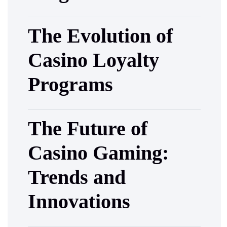
The Evolution of
Casino Loyalty
Programs
The Future of
Casino Gaming:
Trends and
Innovations