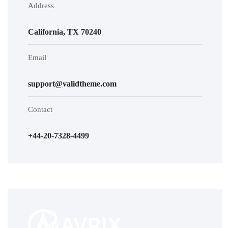
Address
California, TX 70240
Email
support@validtheme.com
Contact
+44-20-7328-4499