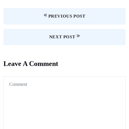
PREVIOUS POST
NEXT POST
Leave A Comment