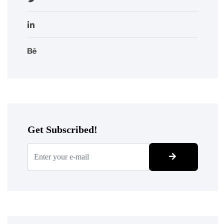
Get Subscribed!