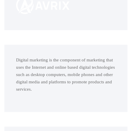
Digital marketing is the component of marketing that
uses the Internet and online based digital technologies
such as desktop computers, mobile phones and other
digital media and platforms to promote products and
services.