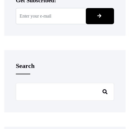
Get Subscribed!
Search