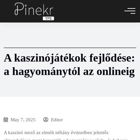
A kaszinójátékok fejlődése:
a hagyománytól az onlineig
May 7, 2025
Editor
A kaszinó mező az elmúlt néhány évtizedben jelentős