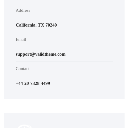
Address
California, TX 70240
Email
support@validtheme.com
Contact
+44-20-7328-4499