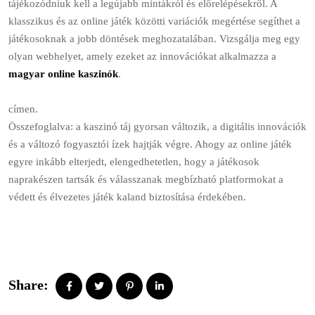
tájékozódniuk kell a legújabb mintákról és előrelépésekről. A
klasszikus és az online játék közötti variációk megértése segíthet a
játékosoknak a jobb döntések meghozatalában. Vizsgálja meg egy
olyan webhelyet, amely ezeket az innovációkat alkalmazza a
magyar online kaszinók
.
címen.
Összefoglalva: a kaszinó táj gyorsan változik, a digitális innovációk
és a változó fogyasztói ízek hajtják végre. Ahogy az online játék
egyre inkább elterjedt, elengedhetetlen, hogy a játékosok
naprakészen tartsák és válasszanak megbízható platformokat a
védett és élvezetes játék kaland biztosítása érdekében.
Share: