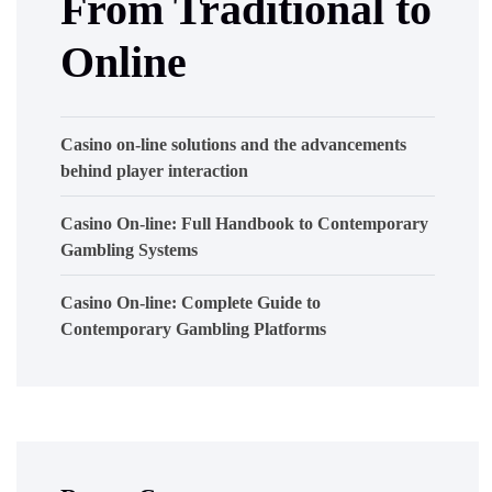
From Traditional to
Online
Casino on-line solutions and the advancements
behind player interaction
Casino On-line: Full Handbook to Contemporary
Gambling Systems
Casino On-line: Complete Guide to
Contemporary Gambling Platforms