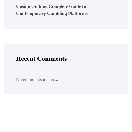
Casino On-line: Complete Guide to
Contemporary Gambling Platforms
Recent Comments
No comments to show.