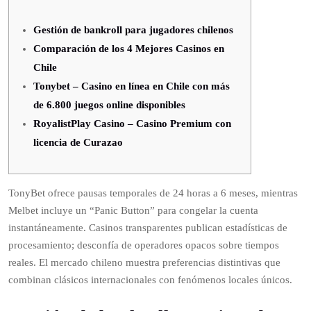
Gestión de bankroll para jugadores chilenos
Comparación de los 4 Mejores Casinos en
Chile
Tonybet – Casino en línea en Chile con más
de 6.800 juegos online disponibles
RoyalistPlay Casino – Casino Premium con
licencia de Curazao
TonyBet ofrece pausas temporales de 24 horas a 6 meses, mientras
Melbet incluye un “Panic Button” para congelar la cuenta
instantáneamente. Casinos transparentes publican estadísticas de
procesamiento; desconfía de operadores opacos sobre tiempos
reales. El mercado chileno muestra preferencias distintivas que
combinan clásicos internacionales con fenómenos locales únicos.