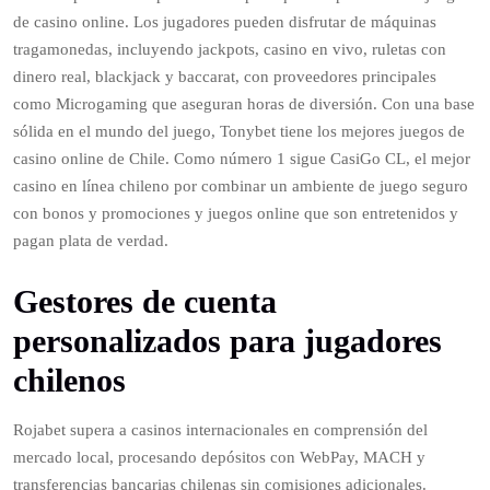
de casino online. Los jugadores pueden disfrutar de máquinas
tragamonedas, incluyendo jackpots, casino en vivo, ruletas con
dinero real, blackjack y baccarat, con proveedores principales
como Microgaming que aseguran horas de diversión. Con una base
sólida en el mundo del juego, Tonybet tiene los mejores juegos de
casino online de Chile. Como número 1 sigue CasiGo CL, el mejor
casino en línea chileno por combinar un ambiente de juego seguro
con bonos y promociones y juegos online que son entretenidos y
pagan plata de verdad.
Gestores de cuenta
personalizados para jugadores
chilenos
Rojabet supera a casinos internacionales en comprensión del
mercado local, procesando depósitos con WebPay, MACH y
transferencias bancarias chilenas sin comisiones adicionales.