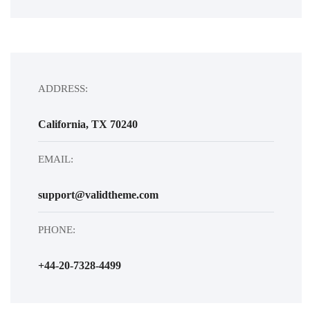
ADDRESS:
California, TX 70240
EMAIL:
support@validtheme.com
PHONE:
+44-20-7328-4499