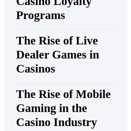
Casino Loyalty
Programs
The Rise of Live
Dealer Games in
Casinos
The Rise of Mobile
Gaming in the
Casino Industry