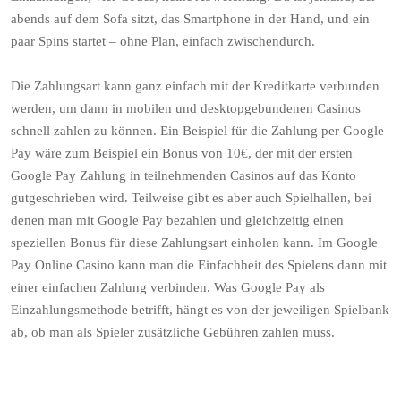
abends auf dem Sofa sitzt, das Smartphone in der Hand, und ein
paar Spins startet – ohne Plan, einfach zwischendurch.
Die Zahlungsart kann ganz einfach mit der Kreditkarte verbunden
werden, um dann in mobilen und desktopgebundenen Casinos
schnell zahlen zu können. Ein Beispiel für die Zahlung per Google
Pay wäre zum Beispiel ein Bonus von 10€, der mit der ersten
Google Pay Zahlung in teilnehmenden Casinos auf das Konto
gutgeschrieben wird. Teilweise gibt es aber auch Spielhallen, bei
denen man mit Google Pay bezahlen und gleichzeitig einen
speziellen Bonus für diese Zahlungsart einholen kann. Im Google
Pay Online Casino kann man die Einfachheit des Spielens dann mit
einer einfachen Zahlung verbinden. Was Google Pay als
Einzahlungsmethode betrifft, hängt es von der jeweiligen Spielbank
ab, ob man als Spieler zusätzliche Gebühren zahlen muss.