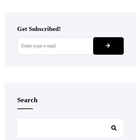
Get Subscribed!
Search