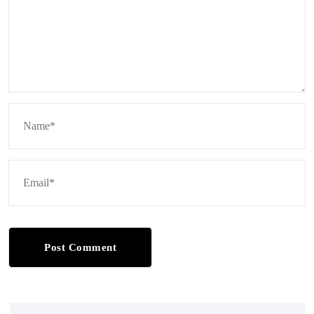
Post Comment