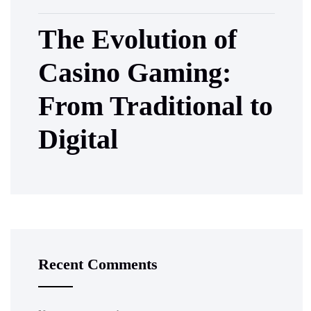
The Evolution of
Casino Gaming:
From Traditional to
Digital
Recent Comments