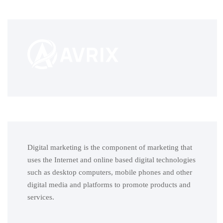
Digital marketing is the component of marketing that
uses the Internet and online based digital technologies
such as desktop computers, mobile phones and other
digital media and platforms to promote products and
services.