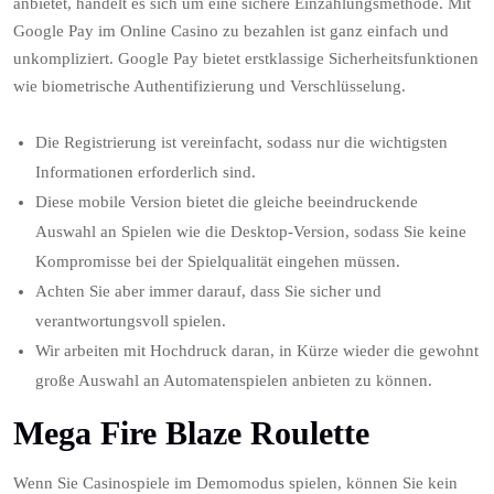
anbietet, handelt es sich um eine sichere Einzahlungsmethode. Mit
Google Pay im Online Casino zu bezahlen ist ganz einfach und
unkompliziert. Google Pay bietet erstklassige Sicherheitsfunktionen
wie biometrische Authentifizierung und Verschlüsselung.
Die Registrierung ist vereinfacht, sodass nur die wichtigsten
Informationen erforderlich sind.
Diese mobile Version bietet die gleiche beeindruckende
Auswahl an Spielen wie die Desktop-Version, sodass Sie keine
Kompromisse bei der Spielqualität eingehen müssen.
Achten Sie aber immer darauf, dass Sie sicher und
verantwortungsvoll spielen.
Wir arbeiten mit Hochdruck daran, in Kürze wieder die gewohnt
große Auswahl an Automatenspielen anbieten zu können.
Mega Fire Blaze Roulette
Wenn Sie Casinospiele im Demomodus spielen, können Sie kein