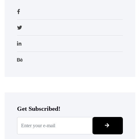
Get Subscribed!