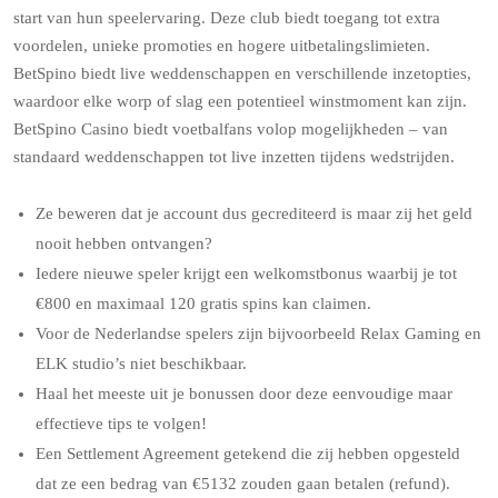
start van hun speelervaring. Deze club biedt toegang tot extra
voordelen, unieke promoties en hogere uitbetalingslimieten.
BetSpino biedt live weddenschappen en verschillende inzetopties,
waardoor elke worp of slag een potentieel winstmoment kan zijn.
BetSpino Casino biedt voetbalfans volop mogelijkheden – van
standaard weddenschappen tot live inzetten tijdens wedstrijden.
Ze beweren dat je account dus gecrediteerd is maar zij het geld
nooit hebben ontvangen?
Iedere nieuwe speler krijgt een welkomstbonus waarbij je tot
€800 en maximaal 120 gratis spins kan claimen.
Voor de Nederlandse spelers zijn bijvoorbeeld Relax Gaming en
ELK studio’s niet beschikbaar.
Haal het meeste uit je bonussen door deze eenvoudige maar
effectieve tips te volgen!
Een Settlement Agreement getekend die zij hebben opgesteld
dat ze een bedrag van €5132 zouden gaan betalen (refund).