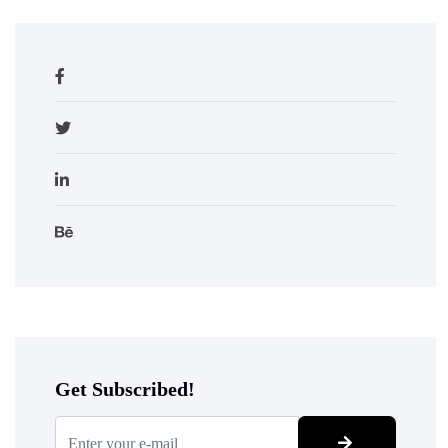
Get Subscribed!