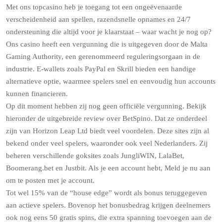
Met ons topcasino heb je toegang tot een ongeëvenaarde
verscheidenheid aan spellen, razendsnelle opnames en 24/7
ondersteuning die altijd voor je klaarstaat – waar wacht je nog op?
Ons casino heeft een vergunning die is uitgegeven door de Malta
Gaming Authority, een gerenommeerd reguleringsorgaan in de
industrie. E-wallets zoals PayPal en Skrill bieden een handige
alternatieve optie, waarmee spelers snel en eenvoudig hun accounts
kunnen financieren.
Op dit moment hebben zij nog geen officiële vergunning. Bekijk
hieronder de uitgebreide review over BetSpino. Dat ze onderdeel
zijn van Horizon Leap Ltd biedt veel voordelen. Deze sites zijn al
bekend onder veel spelers, waaronder ook veel Nederlanders. Zij
beheren verschillende goksites zoals JungliWIN, LalaBet,
Boomerang.bet en Justbit. Als je een account hebt, Meld je nu aan
om te posten met je account.
Tot wel 15% van de “house edge” wordt als bonus teruggegeven
aan actieve spelers. Bovenop het bonusbedrag krijgen deelnemers
ook nog eens 50 gratis spins, die extra spanning toevoegen aan de