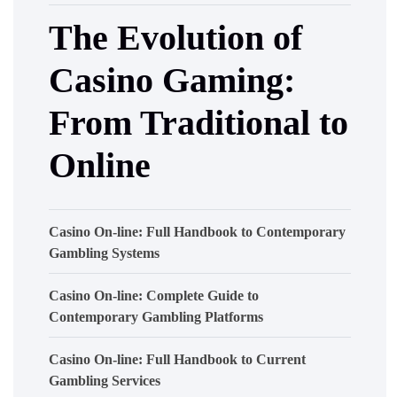
The Evolution of
Casino Gaming:
From Traditional to
Online
Casino On-line: Full Handbook to Contemporary
Gambling Systems
Casino On-line: Complete Guide to
Contemporary Gambling Platforms
Casino On-line: Full Handbook to Current
Gambling Services