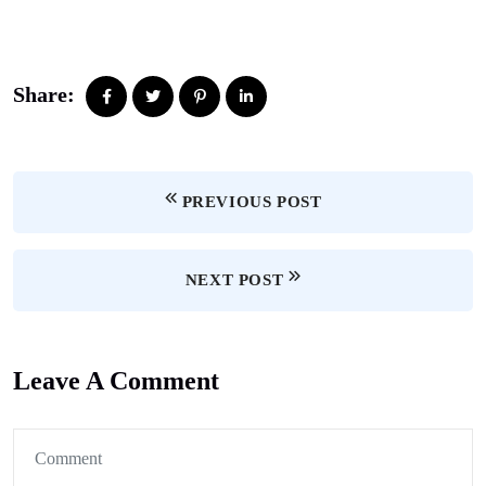
Share:
PREVIOUS POST
NEXT POST
Leave A Comment