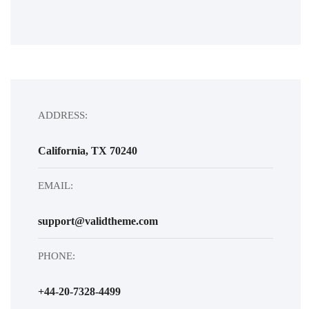
ADDRESS:
California, TX 70240
EMAIL:
support@validtheme.com
PHONE:
+44-20-7328-4499