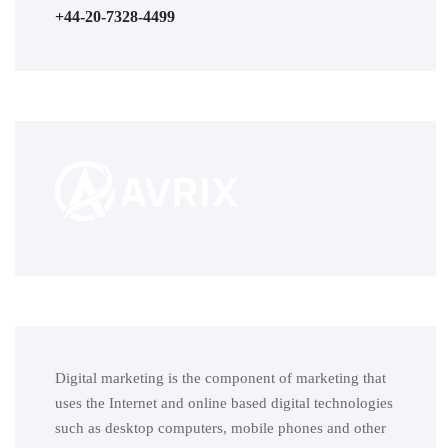
+44-20-7328-4499
Digital marketing is the component of marketing that
uses the Internet and online based digital technologies
such as desktop computers, mobile phones and other