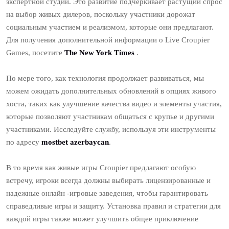
экспертной студии. Это развитие подчеркивает растущий спрос
на выбор живых дилеров, поскольку участники дорожат
социальным участием и реализмом, которые они предлагают.
Для получения дополнительной информации о Live Croupier
Games, посетите
The New York Times
.
По мере того, как технология продолжает развиваться, мы
можем ожидать дополнительных обновлений в опциях живого
хоста, таких как улучшение качества видео и элементы участия,
которые позволяют участникам общаться с крупье и другими
участниками. Исследуйте службу, используя эти инструменты
по адресу
mostbet azerbaycan
.
В то время как живые игры Croupier предлагают особую
встречу, игроки всегда должны выбирать лицензированные и
надежные онлайн -игровые заведения, чтобы гарантировать
справедливые игры и защиту. Установка правил и стратегии для
каждой игры также может улучшить общее приключение