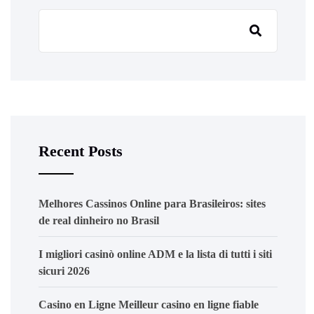
Recent Posts
Melhores Cassinos Online para Brasileiros: sites
de real dinheiro no Brasil
I migliori casinò online ADM e la lista di tutti i siti
sicuri 2026
Casino en Ligne Meilleur casino en ligne fiable