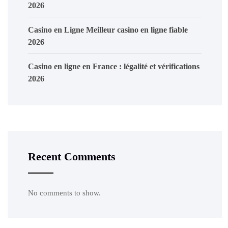
2026
Casino en Ligne Meilleur casino en ligne fiable
2026
Casino en ligne en France : légalité et vérifications
2026
Recent Comments
No comments to show.