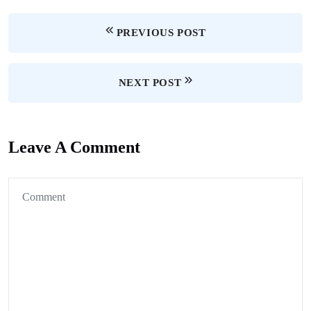
PREVIOUS POST
NEXT POST
Leave A Comment