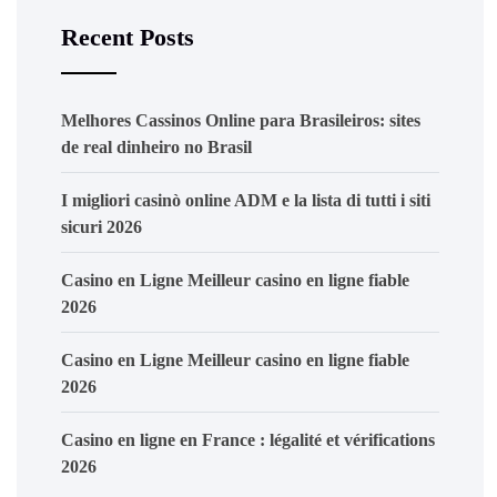
Recent Posts
Melhores Cassinos Online para Brasileiros: sites
de real dinheiro no Brasil
I migliori casinò online ADM e la lista di tutti i siti
sicuri 2026
Casino en Ligne Meilleur casino en ligne fiable
2026
Casino en Ligne Meilleur casino en ligne fiable
2026
Casino en ligne en France : légalité et vérifications
2026