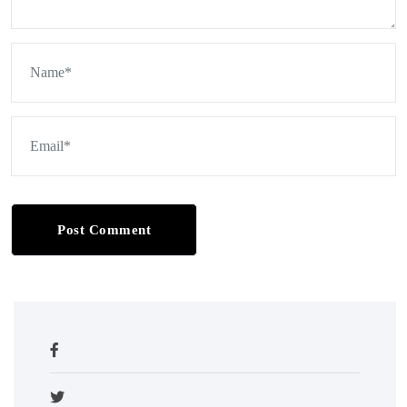
Post Comment