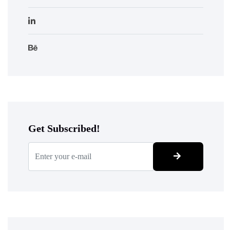
Get Subscribed!