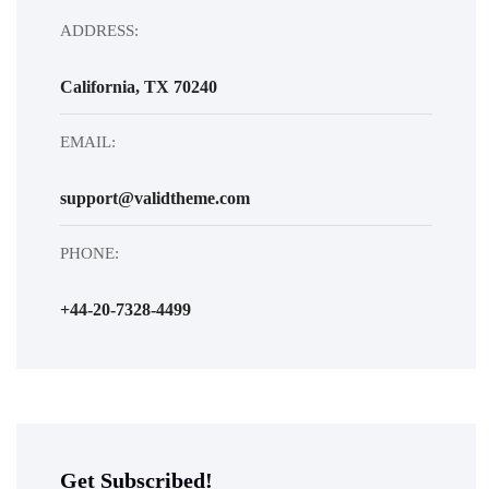
ADDRESS:
California, TX 70240
EMAIL:
support@validtheme.com
PHONE:
+44-20-7328-4499
Get Subscribed!