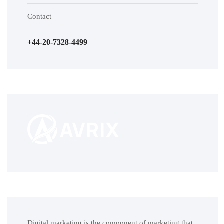
Contact
+44-20-7328-4499
Digital marketing is the component of marketing that