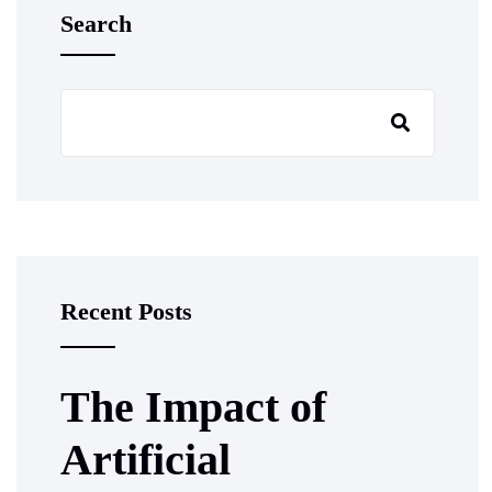
Search
Recent Posts
The Impact of
Artificial