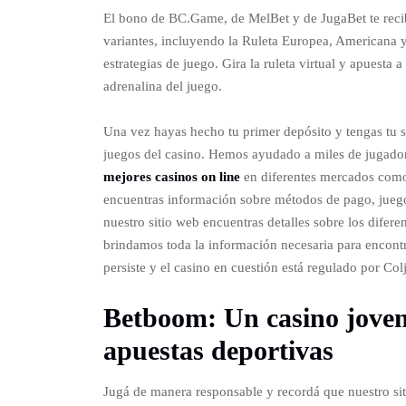
El bono de BC.Game, de MelBet y de JugaBet te reci
variantes, incluyendo la Ruleta Europea, Americana y
estrategias de juego. Gira la ruleta virtual y apuesta
adrenalina del juego.
Una vez hayas hecho tu primer depósito y tengas tu 
juegos del casino. Hemos ayudado a miles de jugador
mejores casinos on line
en diferentes mercados como 
encuentras información sobre métodos de pago, jueg
nuestro sitio web encuentras detalles sobre los difere
brindamos toda la información necesaria para encontr
persiste y el casino en cuestión está regulado por Co
Betboom: Un casino joven 
apuestas deportivas
Jugá de manera responsable y recordá que nuestro sit