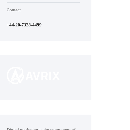
Contact
+44-20-7328-4499
Digital marketing is the component of