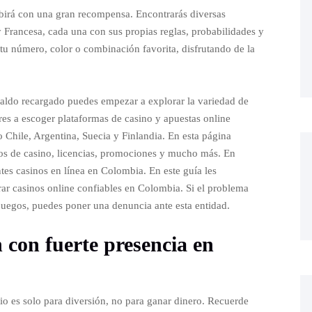
birá con una gran recompensa. Encontrarás diversas
 Francesa, cada una con sus propias reglas, probabilidades y
 a tu número, color o combinación favorita, disfrutando de la
saldo recargado puedes empezar a explorar la variedad de
es a escoger plataformas de casino y apuestas online
Chile, Argentina, Suecia y Finlandia. En esta página
os de casino, licencias, promociones y mucho más. En
ntes casinos en línea en Colombia. En este guía les
ar casinos online confiables en Colombia. Si el problema
ljuegos, puedes poner una denuncia ante esta entidad.
con fuerte presencia en
io es solo para diversión, no para ganar dinero. Recuerde