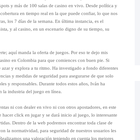
kpots y más de 100 salas de casino en vivo. Desde política y
cobertura en tiempo real en la que puede confiar, lo que nos
as, los 7 días de la semana. En última instancia, es el
sta, y al casino, en un escenario digno de su tiempo, su
rte; aquí manda la oferta de juegos. Por eso te dejo mis
 casino en Colombia para que comiences con buen pie. Si
 azar y explora a tu ritmo. Ha investigado a fondo diferentes
cencias y medidas de seguridad para asegurarse de que solo
les y responsables. Durante todos estos años, Iván ha
la industria del juego en línea.
ntas ni con dealer en vivo ni con otros apostadores, en este
 hacer click en jugar y se dará inicio al juego, lo interesante
artidas. Dentro de la web podremos encontrar toda clase de
con la normatividad, para seguridad de nuestros usuarios les
Realizamos una valoración teniendo en cuenta los mejores