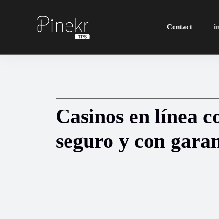
Contact
i
Casinos en línea c
seguro y con garan