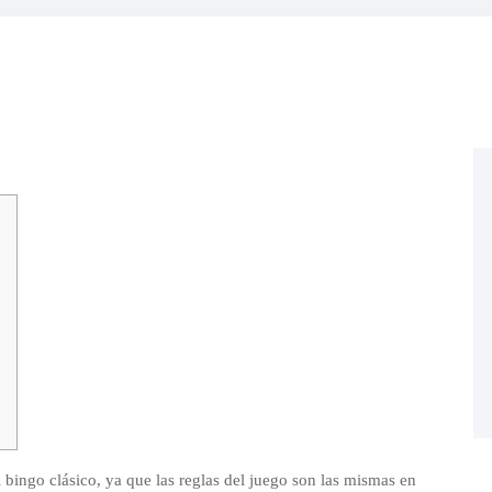
l bingo clásico, ya que las reglas del juego son las mismas en