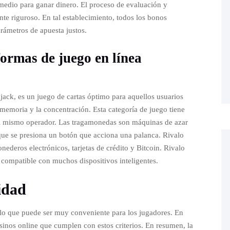
medio para ganar dinero. El proceso de evaluación y
te riguroso. En tal establecimiento, todos los bonos
rámetros de apuesta justos.
formas de juego en línea
ack, es un juego de cartas óptimo para aquellos usuarios
a memoria y la concentración. Esta categoría de juego tiene
 el mismo operador. Las tragamonedas son máquinas de azar
que se presiona un botón que acciona una palanca. Rivalo
ederos electrónicos, tarjetas de crédito y Bitcoin. Rivalo
 compatible con muchos dispositivos inteligentes.
idad
 lo que puede ser muy conveniente para los jugadores. En
sinos online que cumplen con estos criterios. En resumen, la