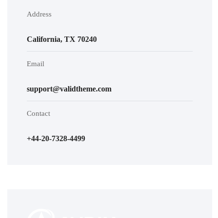
Address
California, TX 70240
Email
support@validtheme.com
Contact
+44-20-7328-4499