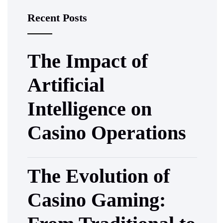
Recent Posts
The Impact of
Artificial
Intelligence on
Casino Operations
The Evolution of
Casino Gaming: