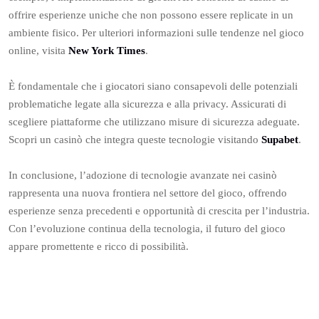
offrire esperienze uniche che non possono essere replicate in un
ambiente fisico. Per ulteriori informazioni sulle tendenze nel gioco
online, visita
New York Times
.
È fondamentale che i giocatori siano consapevoli delle potenziali
problematiche legate alla sicurezza e alla privacy. Assicurati di
scegliere piattaforme che utilizzano misure di sicurezza adeguate.
Scopri un casinò che integra queste tecnologie visitando
Supabet
.
In conclusione, l’adozione di tecnologie avanzate nei casinò
rappresenta una nuova frontiera nel settore del gioco, offrendo
esperienze senza precedenti e opportunità di crescita per l’industria.
Con l’evoluzione continua della tecnologia, il futuro del gioco
appare promettente e ricco di possibilità.