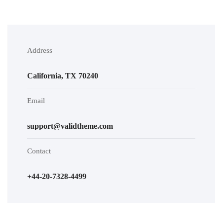
Address
California, TX 70240
Email
support@validtheme.com
Contact
+44-20-7328-4499