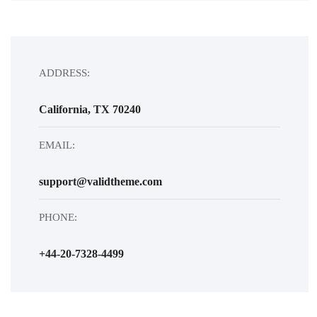
ADDRESS:
California, TX 70240
EMAIL:
support@validtheme.com
PHONE:
+44-20-7328-4499