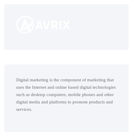
Digital marketing is the component of marketing that
uses the Internet and online based digital technologies
such as desktop computers, mobile phones and other
digital media and platforms to promote products and
services.