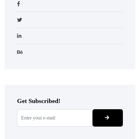
Get Subscribed!