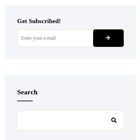
Get Subscribed!
Search