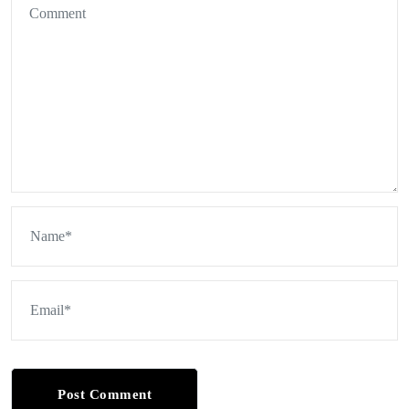
Post Comment