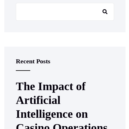
Recent Posts
The Impact of
Artificial
Intelligence on
Casino Operations