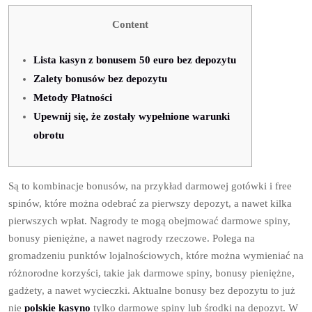
Content
Lista kasyn z bonusem 50 euro bez depozytu
Zalety bonusów bez depozytu
Metody Płatności
Upewnij się, że zostały wypełnione warunki
obrotu
Są to kombinacje bonusów, na przykład darmowej gotówki i free
spinów, które można odebrać za pierwszy depozyt, a nawet kilka
pierwszych wpłat. Nagrody te mogą obejmować darmowe spiny,
bonusy pieniężne, a nawet nagrody rzeczowe. Polega na
gromadzeniu punktów lojalnościowych, które można wymieniać na
różnorodne korzyści, takie jak darmowe spiny, bonusy pieniężne,
gadżety, a nawet wycieczki. Aktualne bonusy bez depozytu to już
nie
polskie kasyno
tylko darmowe spiny lub środki na depozyt. W