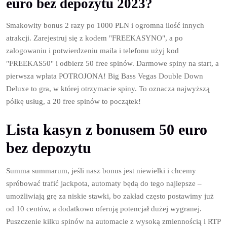
euro bez depozytu 2023?
Smakowity bonus 2 razy po 1000 PLN i ogromna ilość innych
atrakcji. Zarejestruj się z kodem "FREEKASYNO", a po
zalogowaniu i potwierdzeniu maila i telefonu użyj kod
"FREEKAS50" i odbierz 50 free spinów. Darmowe spiny na start, a
pierwsza wpłata POTROJONA! Big Bass Vegas Double Down
Deluxe to gra, w której otrzymacie spiny. To oznacza najwyższą
półkę usług, a 20 free spinów to początek!
Lista kasyn z bonusem 50 euro
bez depozytu
Summa summarum, jeśli nasz bonus jest niewielki i chcemy
spróbować trafić jackpota, automaty będą do tego najlepsze –
umożliwiają grę za niskie stawki, bo zakład często postawimy już
od 10 centów, a dodatkowo oferują potencjał dużej wygranej.
Puszczenie kilku spinów na automacie z wysoką zmiennością i RTP