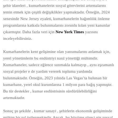
şehir idareleri , kumarhanelerin sosyal görevlerini artırmalarını
temin etmek için çeşitli değişiklikler yapmaktadır. Örneğin, 2024
senesinde New Jersey eyaleti, kumarhanelerin bağımlılık önleme
programlarına katkıda bulunmalarını zorunlu kılan yeni kanunlar
çıkarmıştır. Daha fazla veri için
New York Times
yazısını
inceleyebilirsiniz.
Kumarhanelerin kent gelişimine olan yansımalarını anlamak için,
yerel yönetimlerin bu endüstriyi nasıl yönettiği mühimdir.
Kumarhaneler, sadece eğlence sunmakla kalmayıp , aynı eşzamanlı
sosyal projeler e de yardım vererek topluma yardımda
bulunmaktadır. Örneğin, 2023 yılında Las Vegas’ta bulunan bir
kumarhane, yerel okul kurumlarına 1 milyon para bağış yapmıştır.
Bu tür destekler , kumar endüstrisinin sürdürülebilirliğini
artırmaktadır.
Sonuç şu şekilde , kumar sanayi , şehirlerin ekonomik gelişiminde
mühim bir rol üstlenmektedir. Ancak, bu büyüme süreci nin sosyal