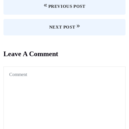
PREVIOUS POST
NEXT POST
Leave A Comment