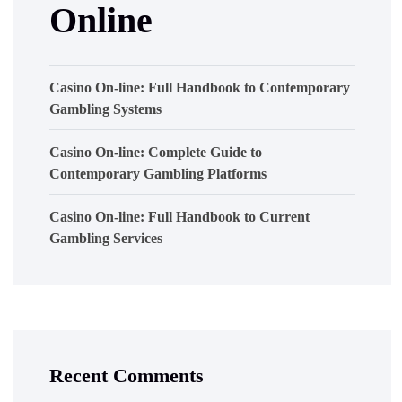
Online
Casino On-line: Full Handbook to Contemporary
Gambling Systems
Casino On-line: Complete Guide to
Contemporary Gambling Platforms
Casino On-line: Full Handbook to Current
Gambling Services
Recent Comments