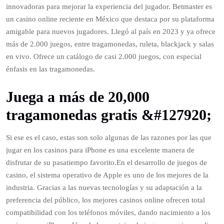
innovadoras para mejorar la experiencia del jugador. Betmaster es
un casino online reciente en México que destaca por su plataforma
amigable para nuevos jugadores. Llegó al país en 2023 y ya ofrece
más de 2.000 juegos, entre tragamonedas, ruleta, blackjack y salas
en vivo. Ofrece un catálogo de casi 2.000 juegos, con especial
énfasis en las tragamonedas.
Juega a más de 20,000
tragamonedas gratis &#127920;
Si ese es el caso, estas son solo algunas de las razones por las que
jugar en los casinos para iPhone es una excelente manera de
disfrutar de su pasatiempo favorito.En el desarrollo de juegos de
casino, el sistema operativo de Apple es uno de los mejores de la
industria. Gracias a las nuevas tecnologías y su adaptación a la
preferencia del público, los mejores casinos online ofrecen total
compatibilidad con los teléfonos móviles, dando nacimiento a los