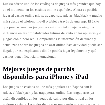
Luckia ofrece uno de los catálogos de juegos más grandes que hay
en el momento en los casinos online españoles. Ahora es posible
jugar al casino online (slots, tragaperras, ruletas, blackjack y mucho
más) desde el teléfono móvil o tablet a través de una app. El éxito
que puedas tener en juegos de casino social no ejerce ninguna
influencia en las probabilidades futuras de éxito en las apuestas y/o
juegos con dinero real. Compartimos la información detallada y
actualizada sobre los juegos de azar online.Esta actividad puede ser
ilegal, por eso explicamos dónde podrás jugar legalmente y qué
casinos tienen licencia internacional.
Mejores juegos de parchís
disponibles para iPhone y iPad
Los juegos de casinos online más populares en España son la
ruleta, el blackjack y las tragaperras online. Las tragaperras ya
están disponibles en los juegos de caino por dinero real en los
mejores casinos. Lo mejor de todo es que desde una app de casino