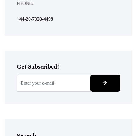
PHONE:
+44-20-7328-4499
Get Subscribed!
Search