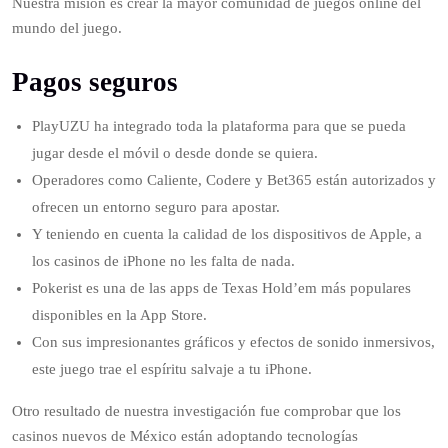
Nuestra misión es crear la mayor comunidad de juegos online del
mundo del juego.
Pagos seguros
PlayUZU ha integrado toda la plataforma para que se pueda
jugar desde el móvil o desde donde se quiera.
Operadores como Caliente, Codere y Bet365 están autorizados y
ofrecen un entorno seguro para apostar.
Y teniendo en cuenta la calidad de los dispositivos de Apple, a
los casinos de iPhone no les falta de nada.
Pokerist es una de las apps de Texas Hold’em más populares
disponibles en la App Store.
Con sus impresionantes gráficos y efectos de sonido inmersivos,
este juego trae el espíritu salvaje a tu iPhone.
Otro resultado de nuestra investigación fue comprobar que los
casinos nuevos de México están adoptando tecnologías