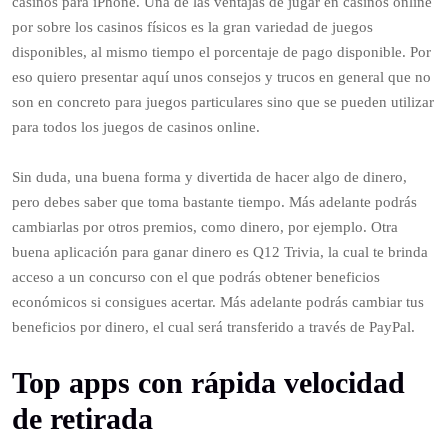
casinos para iPhone. Una de las ventajas de jugar en casinos online
por sobre los casinos físicos es la gran variedad de juegos
disponibles, al mismo tiempo el porcentaje de pago disponible. Por
eso quiero presentar aquí unos consejos y trucos en general que no
son en concreto para juegos particulares sino que se pueden utilizar
para todos los juegos de casinos online.
Sin duda, una buena forma y divertida de hacer algo de dinero,
pero debes saber que toma bastante tiempo. Más adelante podrás
cambiarlas por otros premios, como dinero, por ejemplo. Otra
buena aplicación para ganar dinero es Q12 Trivia, la cual te brinda
acceso a un concurso con el que podrás obtener beneficios
económicos si consigues acertar. Más adelante podrás cambiar tus
beneficios por dinero, el cual será transferido a través de PayPal.
Top apps con rápida velocidad
de retirada