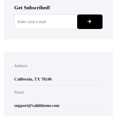
Get Subscribed!
Address
California, TX 70240
Email
support@validtheme.com