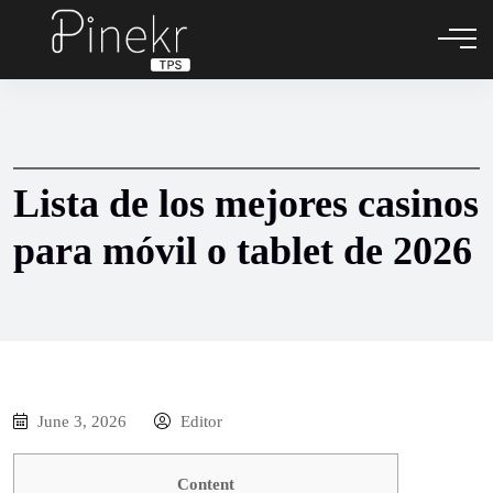
Lista de los mejores casinos
para móvil o tablet de 2026
June 3, 2026
Editor
Content