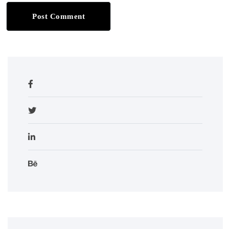
Post Comment