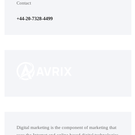
Contact
+44-20-7328-4499
Digital marketing is the component of marketing that
uses the Internet and online based digital technologies