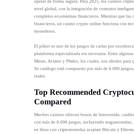
operar de forma segura. Para 2025, los casinos crip
nivel global, con la integración de contratos inteligen
completos ecosistemas financieros. Mientras que las 
financieros, un casino crypto online funciona con tecn
monederos.
El póker es uno de los juegos de cartas por excelencia
plataforma especializada era necesaria. Entre alguna
Minas, Aviator y Plinko, los cuales, son ideales para
Su catálogo está compuesto por más de 6.000 juegos, 
reales.
Top Recommended Cryptocur
Compared
Muchos casinos ofrecen bonos de bienvenida, cashbac
con más de 8.000 juegos, incluyendo tragamonedas, b
en línea con criptomonedas aceptan Bitcoin y Ether