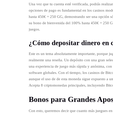
Una vez que tu cuenta esté verificada, podrás realiza
opciones de pago es fundamental en los casinos mode
hasta 450€ + 250 GG, demostrando ser una opción sól
su bono de bienvenida del 100% hasta 450€ + 250 Gir
juegos.
¿Cómo depositar dinero en c
Este es un tema absolutamente importante, porque jug
realmente una reseña. Un depósito con una gran selecc
una experiencia de juego más rápida y anónima, con
software globales. Con el tiempo, los casinos de Bit
aunque el uso de de esta moneda sigue expuesto a una 
Acepta 8 criptomonedas principales, incluyendo Bitc
Bonos para Grandes Apos
Con esto, queremos decir que cuanto más juegues en 