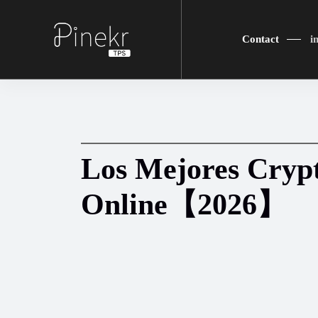
Contact
i
Los Mejores Cryp
Online【2026】