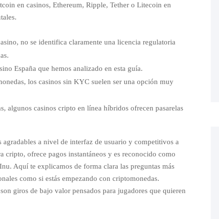
coin en casinos, Ethereum, Ripple, Tether o Litecoin en
tales.
sino, no se identifica claramente una licencia regulatoria
as.
asino España que hemos analizado en esta guía.
monedas, los casinos sin KYC suelen ser una opción muy
, algunos casinos cripto en línea híbridos ofrecen pasarelas
s agradables a nivel de interfaz de usuario y competitivos a
ura cripto, ofrece pagos instantáneos y es reconocido como
Inu. Aquí te explicamos de forma clara las preguntas más
cionales como si estás empezando con criptomonedas.
 son giros de bajo valor pensados para jugadores que quieren