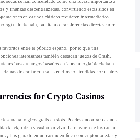
tomonedas se han consolidado como una fuerza importante a
tes y finanzas descentralizadas, convirtiendo estos sitios en
operaciones en casinos clásicos requieren intermediarios
ología blockchain, facilitando transferencias directas entre
 favoritos entre el público español, por lo que una
s opciones interesantes también destacan juegos de Crash,
 quienes buscan juegos basados en la tecnología blockchain.
además de contar con salas en directo atendidas por dealers
rencies for Crypto Casinos
k semanal y giros gratis en slots. Puedes encontrar casinos
lackjack, ruleta y casino en vivo. La mayoría de los casinos
eum. ¿Has ganado en un casino en línea con criptomonedas y