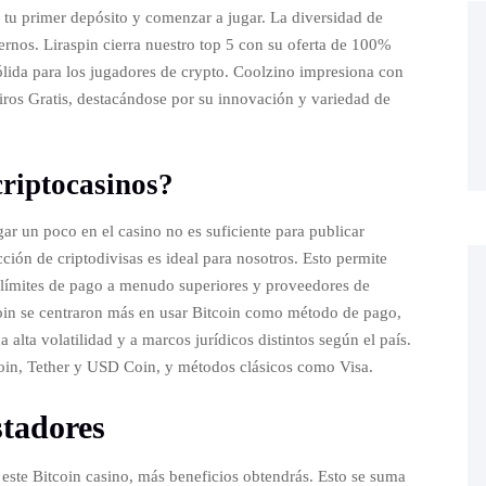
r tu primer depósito y comenzar a jugar. La diversidad de
rnos. Liraspin cierra nuestro top 5 con su oferta de 100%
ida para los jugadores de crypto. Coolzino impresiona con
os Gratis, destacándose por su innovación y variedad de
riptocasinos?
ar un poco en el casino no es suficiente para publicar
ión de criptodivisas es ideal para nosotros. Esto permite
 límites de pago a menudo superiores y proveedores de
coin se centraron más en usar Bitcoin como método de pago,
alta volatilidad y a marcos jurídicos distintos según el país.
oin, Tether y USD Coin, y métodos clásicos como Visa.
tadores
este Bitcoin casino, más beneficios obtendrás. Esto se suma