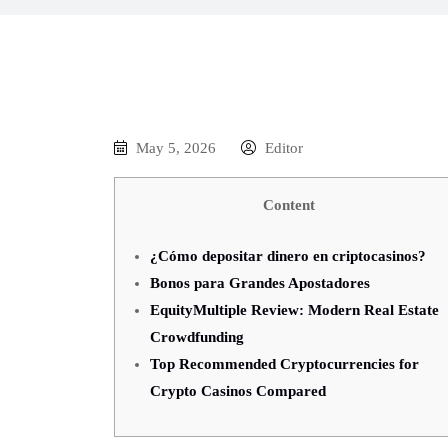
May 5, 2026
Editor
Content
¿Cómo depositar dinero en criptocasinos?
Bonos para Grandes Apostadores
EquityMultiple Review: Modern Real Estate
Crowdfunding
Top Recommended Cryptocurrencies for
Crypto Casinos Compared