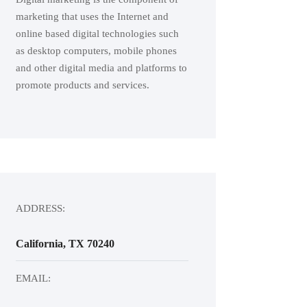
marketing that uses the Internet and
online based digital technologies such
as desktop computers, mobile phones
and other digital media and platforms to
promote products and services.
ADDRESS:
California, TX 70240
EMAIL: