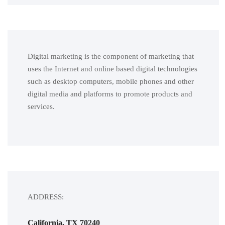
Digital marketing is the component of marketing that
uses the Internet and online based digital technologies
such as desktop computers, mobile phones and other
digital media and platforms to promote products and
services.
ADDRESS:
California, TX 70240