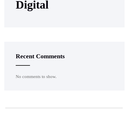
Digital
Recent Comments
No comments to show.