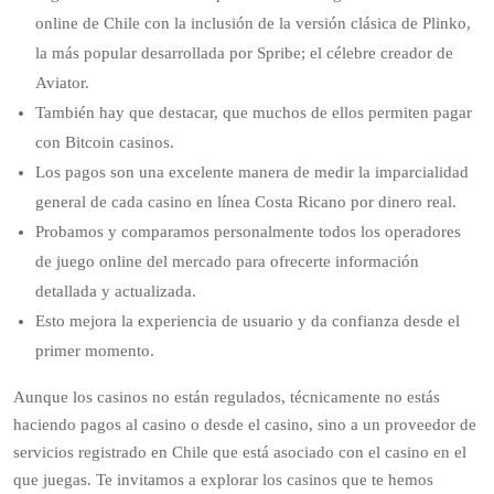
online de Chile con la inclusión de la versión clásica de Plinko,
la más popular desarrollada por Spribe; el célebre creador de
Aviator.
También hay que destacar, que muchos de ellos permiten pagar
con Bitcoin casinos.
Los pagos son una excelente manera de medir la imparcialidad
general de cada casino en línea Costa Ricano por dinero real.
Probamos y comparamos personalmente todos los operadores
de juego online del mercado para ofrecerte información
detallada y actualizada.
Esto mejora la experiencia de usuario y da confianza desde el
primer momento.
Aunque los casinos no están regulados, técnicamente no estás
haciendo pagos al casino o desde el casino, sino a un proveedor de
servicios registrado en Chile que está asociado con el casino en el
que juegas. Te invitamos a explorar los casinos que te hemos