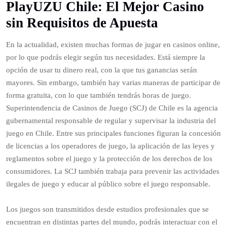
PlayUZU Chile: El Mejor Casino
sin Requisitos de Apuesta
En la actualidad, existen muchas formas de jugar en casinos online,
por lo que podrás elegir según tus necesidades. Está siempre la
opción de usar tu dinero real, con la que tus ganancias serán
mayores. Sin embargo, también hay varias maneras de participar de
forma gratuita, con lo que también tendrás horas de juego.
Superintendencia de Casinos de Juego (SCJ) de Chile es la agencia
gubernamental responsable de regular y supervisar la industria del
juego en Chile. Entre sus principales funciones figuran la concesión
de licencias a los operadores de juego, la aplicación de las leyes y
reglamentos sobre el juego y la protección de los derechos de los
consumidores. La SCJ también trabaja para prevenir las actividades
ilegales de juego y educar al público sobre el juego responsable.
Los juegos son transmitidos desde estudios profesionales que se
encuentran en distintas partes del mundo, podrás interactuar con el