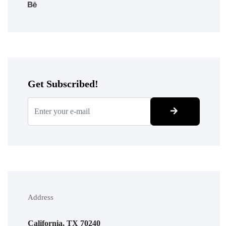
Get Subscribed!
Address
California, TX 70240