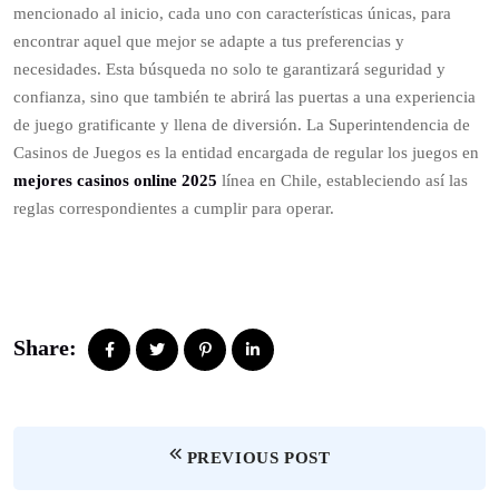
mencionado al inicio, cada uno con características únicas, para
encontrar aquel que mejor se adapte a tus preferencias y
necesidades. Esta búsqueda no solo te garantizará seguridad y
confianza, sino que también te abrirá las puertas a una experiencia
de juego gratificante y llena de diversión. La Superintendencia de
Casinos de Juegos es la entidad encargada de regular los juegos en
mejores casinos online 2025
línea en Chile, estableciendo así las
reglas correspondientes a cumplir para operar.
Share:
PREVIOUS POST