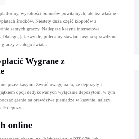
latformy, wysokości bonusów powitalnych, ale też właśnie
ypłatach środków. Niestety duża część kłopotów z
winie samych graczy. Najlepsze kasyna internetowe
i. Dlatego, jak zwykle, polecamy stawiać kasyna sprawdzone
 graczy z całego świata.
ypłacić Wygrane z
ne
ne przez kasyno. Zwróć uwagę na to, że depozyty i
wyjątkiem opcji dedykowanych wyłącznie depozytom, w tym
począć granie na prawdziwe pieniądze w kasynie, należy
cić depozyt.
h online