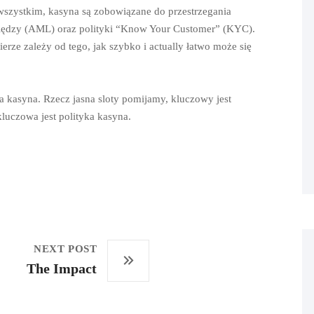
 wszystkim, kasyna są zobowiązane do przestrzegania
niędzy (AML) oraz polityki “Know Your Customer” (KYC).
rze zależy od tego, jak szybko i actually łatwo może się
a kasyna. Rzecz jasna sloty pomijamy, kluczowy jest
luczowa jest polityka kasyna.
NEXT POST
The Impact