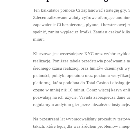
Ten kalkulator pomoże Ci zaplanować strategię gry. 
Zdecentralizowane waluty cyfrowe oferujące anonim
zapewnienie Ci bezpiecznej, płynnej i bezstresowej 
spełnić, zanim wypłacisz środki. Zamiast czekać kil
minut.
Kluczowe jest wcześniejsze KYC oraz wybór szybkie
realizację. Poniższa tabela przedstawia porównanie 
średniego czasu realizacji oraz limitów dziennych wy
płatności, polityki operatora oraz poziomu weryfika
platformę, która podobna do Total Casino i obsługuj
często w mniej niż 10 minut. Coraz więcej kasyn onli
pozwalają na ich użycie. Vavada zabezpiecza dane 
regularnym audytom gier przez niezależne instytucje
Na przestrzeni lat wypracowaliśmy procedury testow
takich, które będą dla was źródłem problemów i nie