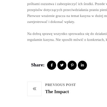
próbami oszustwa i zabezpieczyć ich środki. Przede
przepisów dotyczących przeciwdziałania praniu pie
Pierwsze wrażenie gracza na temat kasyna w dużej mie
zarejestrować i dokonać wpłaty.
Na dobrą sprawę wszystko sprowadza się do działani
regulamin kasyna. Nie sposób mówić o konkretach, k
Share:
PREVIOUS POST
The Impact