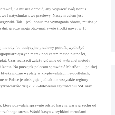
Sprawdź, ile musisz obrócić, aby wypłacić swój bonus.
owe i natychmiastowe przelewy. Naszym celem jest
rozgrywki. Tak – jeśli bonus ma wymagania obrotu, musisz je
ka dni, gracze mogą otrzymać swoje środki nawet w 15
j metody, bo tradycyjne przelewy potrafią wydłużyć
najpopularniejszych marek pod kątem metod płatności,
płat. Czas realizacji zależy głównie od wybranej metody
cji konta. Na początek polecam sprawdzić MostBet — polskej
e błyskawiczne wypłaty w kryptowalutach i e-portfelach,
ne w Polsce je obsługuje, jednak nie wszystkie regiony
użytkowników dzięki 256-bitowemu szyfrowaniu SSL oraz
.
e, które pozwalają sprawnie odsiać kasyna warte grzechu od
potrzebnego stresu. Wśród kasyn z szybkimi metodami