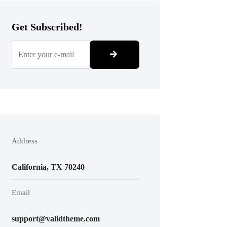
Get Subscribed!
Address
California, TX 70240
Email
support@validtheme.com