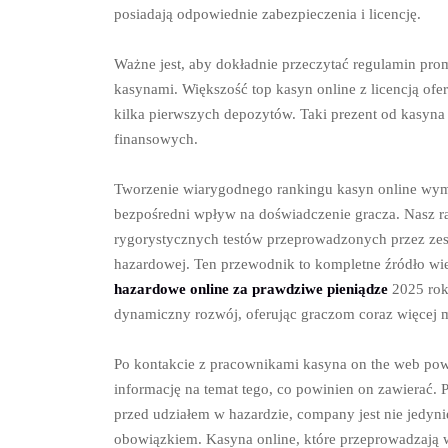
posiadają odpowiednie zabezpieczenia i licencję.
Ważne jest, aby dokładnie przeczytać regulamin pro
kasynami. Większość top kasyn online z licencją of
kilka pierwszych depozytów. Taki prezent od kasyn
finansowych.
Tworzenie wiarygodnego rankingu kasyn online wym
bezpośredni wpływ na doświadczenie gracza. Nasz ra
rygorystycznych testów przeprowadzonych przez zesp
hazardowej. Ten przewodnik to kompletne źródło wie
hazardowe online za prawdziwe pieniądze
2025 rok
dynamiczny rozwój, oferując graczom coraz więcej m
Po kontakcie z pracownikami kasyna on the web pow
informację na temat tego, co powinien on zawierać. 
przed udziałem w hazardzie, company jest nie jedy
obowiązkiem. Kasyna online, które przeprowadzają w