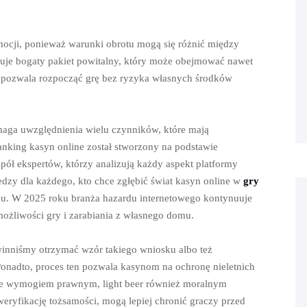
mocji, ponieważ warunki obrotu mogą się różnić między
eruje bogaty pakiet powitalny, który może obejmować nawet
a pozwala rozpocząć grę bez ryzyka własnych środków
aga uwzględnienia wielu czynników, które mają
nking kasyn online został stworzony na podstawie
ół ekspertów, którzy analizują każdy aspekt platformy
dzy dla każdego, kto chce zgłębić świat kasyn online w
gry
u. W 2025 roku branża hazardu internetowego kontynuuje
ożliwości gry i zarabiania z własnego domu.
inniśmy otrzymać wzór takiego wniosku albo też
Ponadto, proces ten pozwala kasynom na ochronę nieletnich
nie wymogiem prawnym, light beer również moralnym
eryfikację tożsamości, mogą lepiej chronić graczy przed